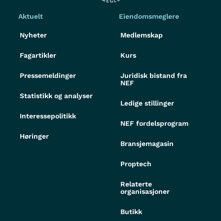
Aktuelt
Eiendomsmeglere
Nyheter
Medlemskap
Fagartikler
Kurs
Pressemeldinger
Juridisk bistand fra
NEF
Statistikk og analyser
Ledige stillinger
Interessepolitikk
NEF fordelsprogram
Høringer
Bransjemagasin
Proptech
Relaterte
organisasjoner
Butikk