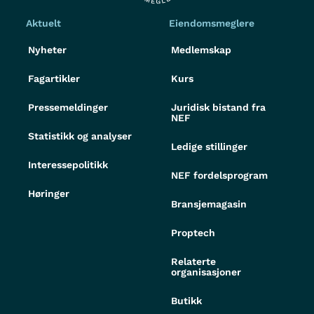
Aktuelt
Eiendomsmeglere
Nyheter
Medlemskap
Fagartikler
Kurs
Pressemeldinger
Juridisk bistand fra
NEF
Statistikk og analyser
Ledige stillinger
Interessepolitikk
NEF fordelsprogram
Høringer
Bransjemagasin
Proptech
Relaterte
organisasjoner
Butikk