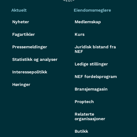
Aktuelt
Eiendomsmeglere
Nyheter
Medlemskap
Fagartikler
Kurs
Pressemeldinger
Juridisk bistand fra
NEF
Statistikk og analyser
Ledige stillinger
Interessepolitikk
NEF fordelsprogram
Høringer
Bransjemagasin
Proptech
Relaterte
organisasjoner
Butikk