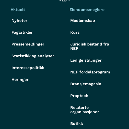
Aktuelt
Eiendomsmeglere
Nyheter
Medlemskap
Fagartikler
Kurs
Pressemeldinger
Juridisk bistand fra
NEF
Statistikk og analyser
Ledige stillinger
Interessepolitikk
NEF fordelsprogram
Høringer
Bransjemagasin
Proptech
Relaterte
organisasjoner
Butikk