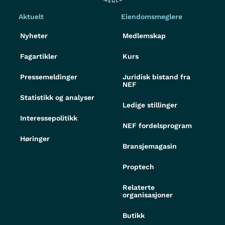
Aktuelt
Eiendomsmeglere
Nyheter
Medlemskap
Fagartikler
Kurs
Pressemeldinger
Juridisk bistand fra
NEF
Statistikk og analyser
Ledige stillinger
Interessepolitikk
NEF fordelsprogram
Høringer
Bransjemagasin
Proptech
Relaterte
organisasjoner
Butikk