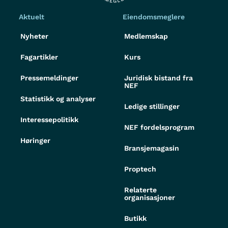
Aktuelt
Eiendomsmeglere
Nyheter
Medlemskap
Fagartikler
Kurs
Pressemeldinger
Juridisk bistand fra
NEF
Statistikk og analyser
Ledige stillinger
Interessepolitikk
NEF fordelsprogram
Høringer
Bransjemagasin
Proptech
Relaterte
organisasjoner
Butikk