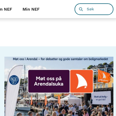
m NEF
Min NEF