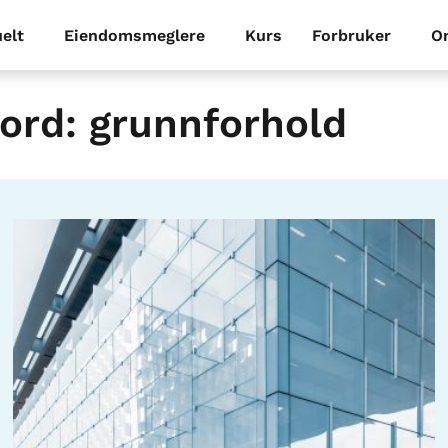
elt
Eiendomsmeglere
Kurs
Forbruker
O
ord: grunnforhold