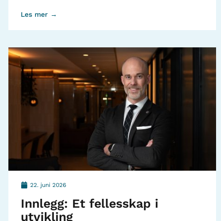
Les mer →
22. juni 2026
Innlegg: Et fellesskap i
utvikling