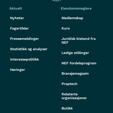
Aktuelt
Eiendomsmeglere
Nyheter
Medlemskap
Fagartikler
Kurs
Pressemeldinger
Juridisk bistand fra
NEF
Statistikk og analyser
Ledige stillinger
Interessepolitikk
NEF fordelsprogram
Høringer
Bransjemagasin
Proptech
Relaterte
organisasjoner
Butikk