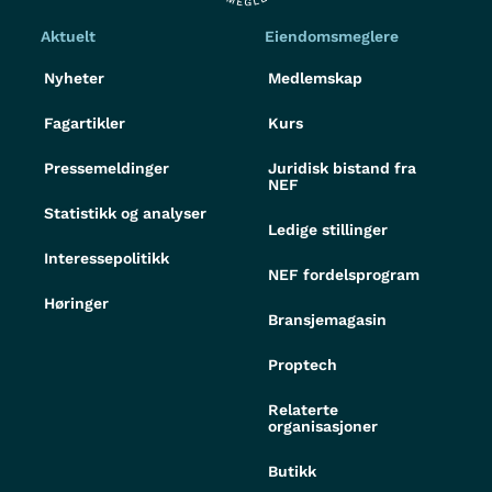
Aktuelt
Eiendomsmeglere
Nyheter
Medlemskap
Fagartikler
Kurs
Pressemeldinger
Juridisk bistand fra
NEF
Statistikk og analyser
Ledige stillinger
Interessepolitikk
NEF fordelsprogram
Høringer
Bransjemagasin
Proptech
Relaterte
organisasjoner
Butikk