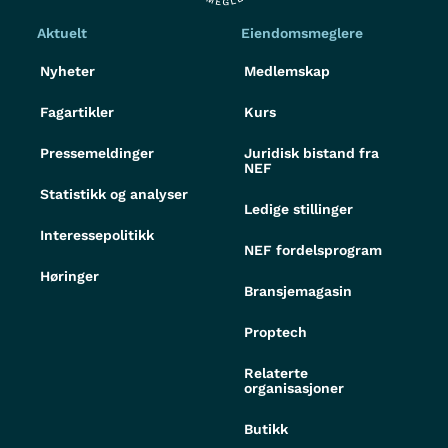
Aktuelt
Eiendomsmeglere
Nyheter
Medlemskap
Fagartikler
Kurs
Pressemeldinger
Juridisk bistand fra
NEF
Statistikk og analyser
Ledige stillinger
Interessepolitikk
NEF fordelsprogram
Høringer
Bransjemagasin
Proptech
Relaterte
organisasjoner
Butikk