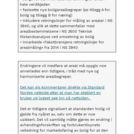
hele verdikjeden
• fastsette nye boligarealbegreper (se tillegg A for
bolig og tillegg B for næring)
• inkludere retningslinjer for måling av arealer i NS
3940, og slik at dette sammenfaller med
arealbestemmelsene i NS 3600 Teknisk
tilstandsanalyse ved omsetning av bolig
• innarbeide «Takstbransjens retningslinjer for
arealmåling» fra 2014 i NS 3940
Endringene vil medføre at areal må oppgis noe
annerledes enn tidligere, i tråd med nye og
harmoniserte arealbegreper.
Det kan gis kommentarer direkte via Standard
Norges nettside etter at man har etablert en
bruker og logget seg inn på nettsiden.
Det er tidligere signalisert at standarden trolig vil
gjelde fra nyåret av, selv om dette er noe
usikkert. Det vil samtidig måtte gjøres en endring i
avhendingsforskriften og forbrukertilsynets
veiledning for markedsføring av bolig for at den