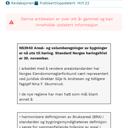
Redaksjonen
Publisert/oppdatert: 14.11.22
Denne artikkelen er over ett år gammel og kan
inneholde utdatert informasjon
NS3940 Areal- og volumberegninger av bygninger
er nå ute til høring. Standard Norges høringsfrist
er 30. november.
I arbeidet med å revidere arealstandarden har
Norges Eiendomsmeglerforbund vært representert
ved juridisk direktør Silje N. Andresen og tidligere
fagsjef Nina F. Skumsrud.
I de nye reglene har man hatt som mål blant
annet å:
• harmonisere definisjonen av Bruksareal (BRA) i
standarden og bygningsmyndighetenes definisjon
• sørge for sammenfallende tolkning av areal i