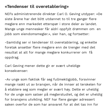
«Tendenser til overetablering»
NEFs administrerende direktør Carl O. Geving utdyper: «De
siste årene har det blitt utdannet to til tre ganger flere
meglere enn markedet etterspør i store deler av landet.
Mange unge mennesker får aldri oppfylt drømmen om en
jobb som eiendomsmegler.», sier han, og fortsetter:
-Samtidig ser vi tendenser til overetablering, og enkelte
foretak ansetter flere meglere enn de trenger med det
resultat at alt for mange meglere konkurrerer om få
oppdrag.
Carl Geving mener dette gir er svært uheldige
konsekvenser:
-Av unge som faktisk får seg fullmektigjobb, forsvinner
mange raskt ut av bransjen, når de innser at terskelen for
å etablere seg som megler er svært høy. Dette er uheldig
for de unge som satser på meglerstudiet, og det er uheldig
for bransjens utvikling. NEF har flere ganger adressert
saken overfor de som har ansvaret for at det tas inn for