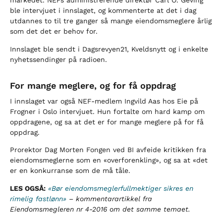
markedet. NEFs administrerende direktør Carl O. Geving
ble intervjuet i innslaget, og kommenterte at det i dag
utdannes to til tre ganger så mange eiendomsmeglere årlig
som det det er behov for.
Innslaget ble sendt i Dagsrevyen21, Kveldsnytt og i enkelte
nyhetssendinger på radioen.
For mange meglere, og for få oppdrag
I innslaget var også NEF-medlem Ingvild Aas hos Eie på
Frogner i Oslo intervjuet. Hun fortalte om hard kamp om
oppdragene, og sa at det er for mange meglere på for få
oppdrag.
Prorektor Dag Morten Fongen ved BI avfeide kritikken fra
eiendomsmeglerne som en «overforenkling», og sa at «det
er en konkurranse som de må tåle.
LES OGSÅ:
«Bør eiendomsmeglerfullmektiger sikres en
rimelig fastlønn»
– kommentarartikkel fra
Eiendomsmegleren nr 4-2016 om det samme temaet.