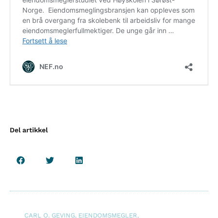
Del artikkel
CARL O. GEVING
,
EIENDOMSMEGLER
,