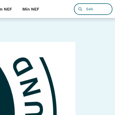
m NEF
Min NEF