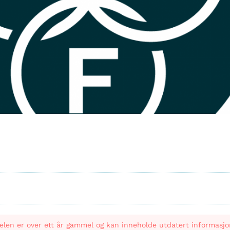
elen er over ett år gammel og kan inneholde utdatert informasjo