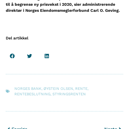
til å begrense ny prisvekst i 2020
,
sier administrerende
direktør i Norges Eiendomsmeglerforbund Carl O. Geving.
Del artikkel
NORGES BANK
,
ØYSTEIN OLSEN
,
RENTE
,
RENTEBESLUTNING
,
STYRINGSRENTEN