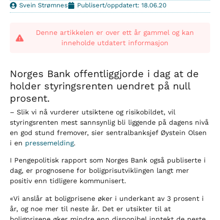
Svein Strømnes
Publisert/oppdatert: 18.06.20
Denne artikkelen er over ett år gammel og kan
inneholde utdatert informasjon
Norges Bank offentliggjorde i dag at de
holder styringsrenten uendret på null
prosent.
– Slik vi nå vurderer utsiktene og risikobildet, vil
styringsrenten mest sannsynlig bli liggende på dagens nivå
en god stund fremover, sier sentralbanksjef Øystein Olsen
i en
pressemelding
.
I Pengepolitisk rapport som Norges Bank også publiserte i
dag, er prognosene for boligprisutviklingen langt mer
positiv enn tidligere kommunisert.
«Vi anslår at boligprisene øker i underkant av 3 prosent i
år, og noe mer til neste år. Det er utsikter til at
boligprisene øker mindre enn disponibel inntekt de neste