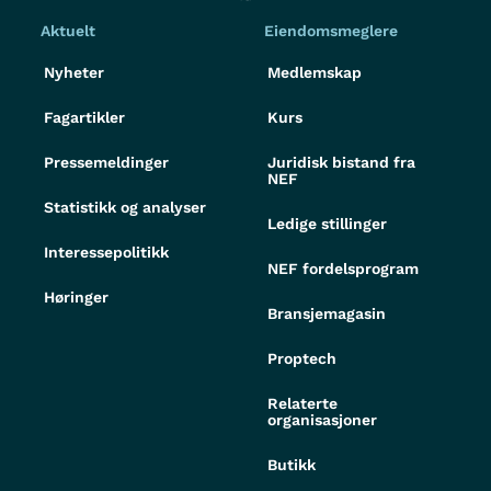
Aktuelt
Eiendomsmeglere
Nyheter
Medlemskap
Fagartikler
Kurs
Pressemeldinger
Juridisk bistand fra
NEF
Statistikk og analyser
Ledige stillinger
Interessepolitikk
NEF fordelsprogram
Høringer
Bransjemagasin
Proptech
Relaterte
organisasjoner
Butikk