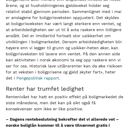
årene, og at husholdningenes gjeldsvekst holder seg
relativt stabil gjennom perioden. Sammenlignet med i mai
er anslagene for boligprisveksten oppjustert. Det skyldes
at boligprisveksten har vært langt sterkere enn ventet, og
at arbeidsledigheten ser ut til å avta raskere enn tidligere
anslått. Det er imidlertid fortsatt stor usikkerhet om
utviklingen i boligmarkedet. Dersom arbeidsledigheten blir
høyere enn vi legger til grunn og usikker-heten øker, kan
boligprisveksten bli lavere enn ventet. På den annen side
kan aktiviteten i norsk økonomi ta seg opp raskere enn vi
ser for oss. Historisk lave utlånsrenter kan da øke risikoen
for at veksten i boligprisene og gjeld skyter fart», heter
det i
Pengepolitisk rapport.
Renter har trumfet ledighet
Rentenivået har hatt en positiv effekt på boligmarkedet de
siste månedene, men det kan på sikt også få
konsekvenser som ikke er like positive.
–
Dagens rentebeslutning bekrefter det vi allerede vet –
norske boliglån kommer til å være tilnærmet gratis i