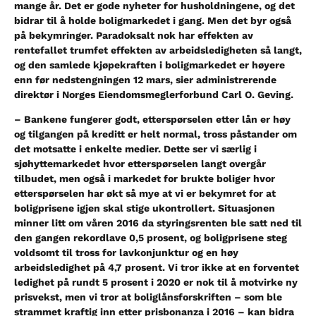
mange år. Det er gode nyheter for husholdningene, og det
bidrar til å holde boligmarkedet i gang. Men det byr også
på bekymringer. Paradoksalt nok har effekten av
rentefallet trumfet effekten av arbeidsledigheten så langt,
og den samlede kjøpekraften i boligmarkedet er høyere
enn før nedstengningen 12 mars,
sier administrerende
direktør i Norges Eiendomsmeglerforbund Carl O. Geving.
–
Bankene fungerer godt, etterspørselen etter lån er høy
og tilgangen på kreditt er helt normal, tross påstander om
det motsatte i enkelte medier. Dette ser vi særlig i
sjøhyttemarkedet hvor etterspørselen langt overgår
tilbudet, men også i markedet for brukte boliger hvor
etterspørselen har økt så mye at vi er bekymret for at
boligprisene igjen skal stige ukontrollert. Situasjonen
minner litt om våren 2016 da styringsrenten ble satt ned til
den gangen rekordlave 0,5 prosent, og boligprisene steg
voldsomt til tross for lavkonjunktur og en høy
arbeidsledighet på 4,7 prosent. Vi tror ikke at en forventet
ledighet på rundt 5 prosent i 2020 er nok til å motvirke ny
prisvekst, men vi tror at boliglånsforskriften – som ble
strammet kraftig inn etter prisbonanza i 2016 – kan bidra