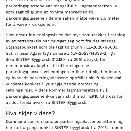
parkeringsplassene var mangelfulle. Lagmannsretten la
som sagt til grunn at minimumsbredden til
parkeringsplassene i denne saken måtte være 2,5 meter
for å være «funksjonell».
Som nevnt innledningsvis er det mye som trekker i retning
av at rettspraksis har beveget seg bort fra det strenge
utgangspunktet som ble lagt til grunn i LE-2020-66633.
Slik vi leser Agder lagmannsrett (LA-2023-14638-2) gir
ikke SINTEF Byggforsk 312.130 fra 2015 uttrykk for
minimumskrav knyttet til utformingen av
parkeringsplasser. Veiledningen er ikke rettslig bindende,
og hvorvidt parkeringsplassene oppfyller sin funksjon må
vurderes konkret i lys av gjeldende normer og
retningslinjer. Videre kommer lagmannsretten til å
parkeringsplassene ikke var i strid med TEK10 til tross for
at det forelå avvik fra SINTEF Byggforsk.
Hva skjer videre?
Dommene som omhandler parkeringsplassenes utforming,
har tatt utgangspunkt i SINTEF byggforsk fra 2015. I denne