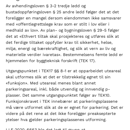
Av avhendingsloven § 3-2 tredje ledd og
bustadoppføringsloven § 25 andre ledd følger det at det
foreligger en mangel dersom eiendommen ikke samsvarer
med «offentlegrettslege krav som er stilt i lov eller i
medhald av lov». Av plan- og bygningsloven § 29-5 følger
det at «Ethvert tiltak skal prosjekteres og utføres slik at
det ferdige tiltaket oppfyller krav til sikkerhet, helse,
miljø, energi og bærekraftighet, og slik at vern av liv og
materielle verdier ivaretas». Bestemmelsens femte ledd er
hjemmelen for byggteknisk forskrift (TEK 17).
Utgangspunktet i TEK17 §§ 8-1 er at opparbeidet uteareal
skal utformes slik at det er tilstrekkelig egnet til sin
«funksjon». Med uteareal menes blant annet
parkeringsareal, inkl. både utvendig og innvendig p-
plasser. Det samme utgangspunktet følger av TEK10.
Funksjonskravet i TEK innebærer at parkeringsplassene
må være utformet slik at de er egnet for parkering. Det er
videre på det rene at det ikke foreligger preaksepterte
ytelser hva gjelder parkeringsplassenes utforming.
I LE-2020-6663 ble det lagt til grunn at