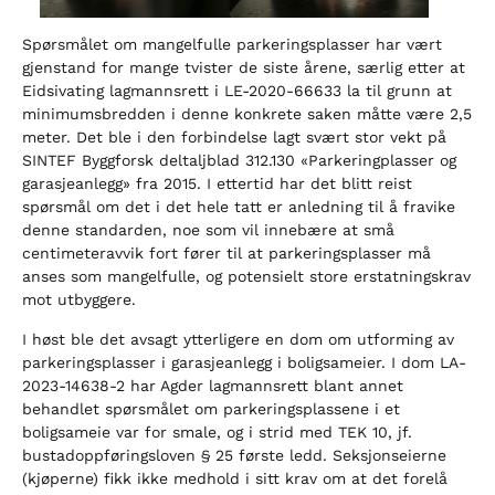
Spørsmålet om mangelfulle parkeringsplasser har vært
gjenstand for mange tvister de siste årene, særlig etter at
Eidsivating lagmannsrett i LE-2020-66633 la til grunn at
minimumsbredden i denne konkrete saken måtte være 2,5
meter. Det ble i den forbindelse lagt svært stor vekt på
SINTEF Byggforsk deltaljblad 312.130 «Parkeringplasser og
garasjeanlegg» fra 2015. I ettertid har det blitt reist
spørsmål om det i det hele tatt er anledning til å fravike
denne standarden, noe som vil innebære at små
centimeteravvik fort fører til at parkeringsplasser må
anses som mangelfulle, og potensielt store erstatningskrav
mot utbyggere.
I høst ble det avsagt ytterligere en dom om utforming av
parkeringsplasser i garasjeanlegg i boligsameier. I dom LA-
2023-14638-2 har Agder lagmannsrett blant annet
behandlet spørsmålet om parkeringsplassene i et
boligsameie var for smale, og i strid med TEK 10, jf.
bustadoppføringsloven § 25 første ledd. Seksjonseierne
(kjøperne) fikk ikke medhold i sitt krav om at det forelå