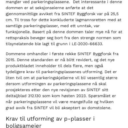
mangler ved parkeringsplassene. Det interessante i denne
dommen er at seksjonseierne anførte at det
gjennomsnittlige avviket fra SINTEF Byggforsk var på 25,5
cm. Til tross for dette konkluderte lagmannsretten med at
samtlige parkeringsplasser, med ett unntak, var
funksjonelle. Basert på denne dommen taler mye nå for at
rettspraksis beveger seg bort fra den strenge normen som
tilsynelatende ble lagt til grunn i LE-2020-66633.
Dommene omhandler i første rekke SINTEF Byggforsk fra
2015. Denne standarden er nå blitt revidert, og det nye
produktbladet inneholder til dels flere, men også
tydeligere krav til parkeringsplassenes utforming. Det er
liten tvil om at parkeringskjellerne vil bli vesentlig større
dersom utformingen av parkeringsplassene nå skal
prosjekteres etter den nye revisjonen av SINTEF sitt
deltaljblad 312.130 som kom høsten 2023. Spørsmålet er
når parkeringsplassene vil være mangelfulle og hvilken
grad avvik fra SINTEF vil bli akseptert av domstolene.
Krav til utforming av p-plasser i
boligsameier