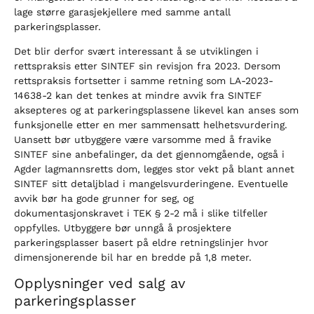
lage større garasjekjellere med samme antall
parkeringsplasser.
Det blir derfor svært interessant å se utviklingen i
rettspraksis etter SINTEF sin revisjon fra 2023. Dersom
rettspraksis fortsetter i samme retning som LA-2023-
14638-2 kan det tenkes at mindre avvik fra SINTEF
aksepteres og at parkeringsplassene likevel kan anses som
funksjonelle etter en mer sammensatt helhetsvurdering.
Uansett bør utbyggere være varsomme med å fravike
SINTEF sine anbefalinger, da det gjennomgående, også i
Agder lagmannsretts dom, legges stor vekt på blant annet
SINTEF sitt detaljblad i mangelsvurderingene. Eventuelle
avvik bør ha gode grunner for seg, og
dokumentasjonskravet i TEK § 2-2 må i slike tilfeller
oppfylles. Utbyggere bør unngå å prosjektere
parkeringsplasser basert på eldre retningslinjer hvor
dimensjonerende bil har en bredde på 1,8 meter.
Opplysninger ved salg av
parkeringsplasser