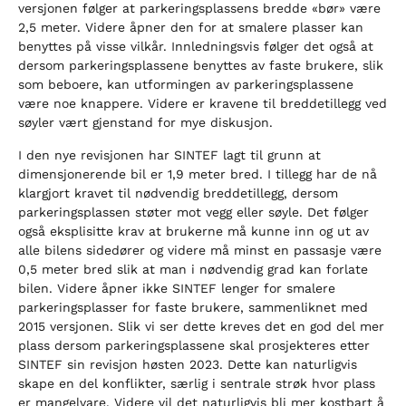
versjonen følger at parkeringsplassens bredde «bør» være
2,5 meter. Videre åpner den for at smalere plasser kan
benyttes på visse vilkår. Innledningsvis følger det også at
dersom parkeringsplassene benyttes av faste brukere, slik
som beboere, kan utformingen av parkeringsplassene
være noe knappere. Videre er kravene til breddetillegg ved
søyler vært gjenstand for mye diskusjon.
I den nye revisjonen har SINTEF lagt til grunn at
dimensjonerende bil er 1,9 meter bred. I tillegg har de nå
klargjort kravet til nødvendig breddetillegg, dersom
parkeringsplassen støter mot vegg eller søyle. Det følger
også eksplisitte krav at brukerne må kunne inn og ut av
alle bilens sidedører og videre må minst en passasje være
0,5 meter bred slik at man i nødvendig grad kan forlate
bilen. Videre åpner ikke SINTEF lenger for smalere
parkeringsplasser for faste brukere, sammenliknet med
2015 versjonen. Slik vi ser dette kreves det en god del mer
plass dersom parkeringsplassene skal prosjekteres etter
SINTEF sin revisjon høsten 2023. Dette kan naturligvis
skape en del konflikter, særlig i sentrale strøk hvor plass
er mangelvare. Videre vil det naturligvis bli mer kostbart å