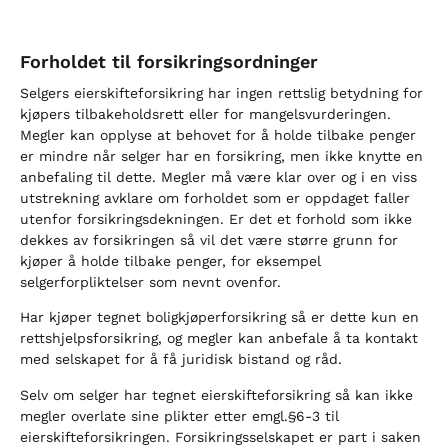
Forholdet til forsikringsordninger
Selgers eierskifteforsikring har ingen rettslig betydning for
kjøpers tilbakeholdsrett eller for mangelsvurderingen.
Megler kan opplyse at behovet for å holde tilbake penger
er mindre når selger har en forsikring, men ikke knytte en
anbefaling til dette. Megler må være klar over og i en viss
utstrekning avklare om forholdet som er oppdaget faller
utenfor forsikringsdekningen. Er det et forhold som ikke
dekkes av forsikringen så vil det være større grunn for
kjøper å holde tilbake penger, for eksempel
selgerforpliktelser som nevnt ovenfor.
Har kjøper tegnet boligkjøperforsikring så er dette kun en
rettshjelpsforsikring, og megler kan anbefale å ta kontakt
med selskapet for å få juridisk bistand og råd.
Selv om selger har tegnet eierskifteforsikring så kan ikke
megler overlate sine plikter etter emgl.§6-3 til
eierskifteforsikringen. Forsikringsselskapet er part i saken