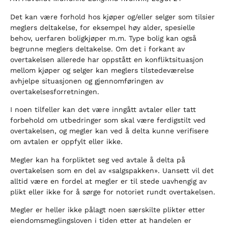
Det kan være forhold hos kjøper og/eller selger som tilsier
meglers deltakelse, for eksempel høy alder, spesielle
behov, uerfaren boligkjøper m.m. Type bolig kan også
begrunne meglers deltakelse. Om det i forkant av
overtakelsen allerede har oppstått en konfliktsituasjon
mellom kjøper og selger kan meglers tilstedeværelse
avhjelpe situasjonen og gjennomføringen av
overtakelsesforretningen.
I noen tilfeller kan det være inngått avtaler eller tatt
forbehold om utbedringer som skal være ferdigstilt ved
overtakelsen, og megler kan ved å delta kunne verifisere
om avtalen er oppfylt eller ikke.
Megler kan ha forpliktet seg ved avtale å delta på
overtakelsen som en del av «salgspakken». Uansett vil det
alltid være en fordel at megler er til stede uavhengig av
plikt eller ikke for å sørge for notoriet rundt overtakelsen.
Megler er heller ikke pålagt noen særskilte plikter etter
eiendomsmeglingsloven i tiden etter at handelen er