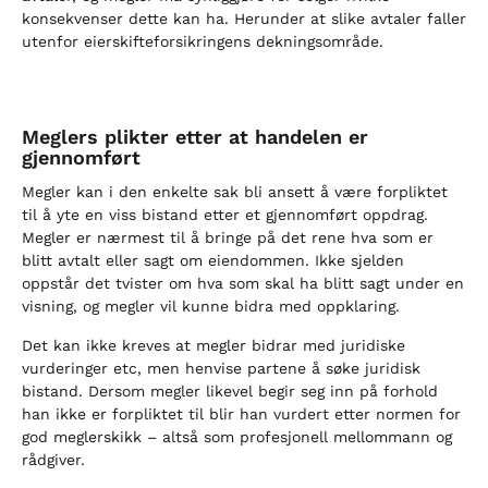
konsekvenser dette kan ha. Herunder at slike avtaler faller
utenfor eierskifteforsikringens dekningsområde.
Meglers plikter etter at handelen er
gjennomført
Megler kan i den enkelte sak bli ansett å være forpliktet
til å yte en viss bistand etter et gjennomført oppdrag.
Megler er nærmest til å bringe på det rene hva som er
blitt avtalt eller sagt om eiendommen. Ikke sjelden
oppstår det tvister om hva som skal ha blitt sagt under en
visning, og megler vil kunne bidra med oppklaring.
Det kan ikke kreves at megler bidrar med juridiske
vurderinger etc, men henvise partene å søke juridisk
bistand. Dersom megler likevel begir seg inn på forhold
han ikke er forpliktet til blir han vurdert etter normen for
god meglerskikk – altså som profesjonell mellommann og
rådgiver.