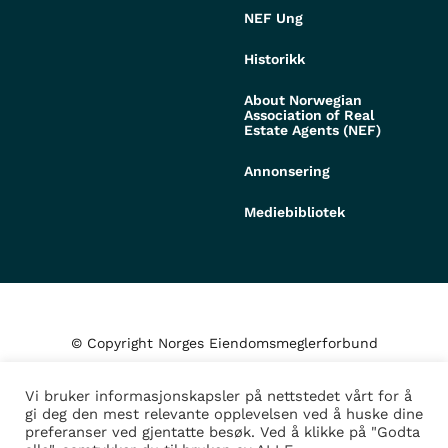
NEF Ung
Historikk
About Norwegian
Association of Real
Estate Agents (NEF)
Annonsering
Mediebibliotek
© Copyright Norges Eiendomsmeglerforbund
Vi bruker informasjonskapsler på nettstedet vårt for å
Personvern og cookies
gi deg den mest relevante opplevelsen ved å huske dine
preferanser ved gjentatte besøk. Ved å klikke på "Godta