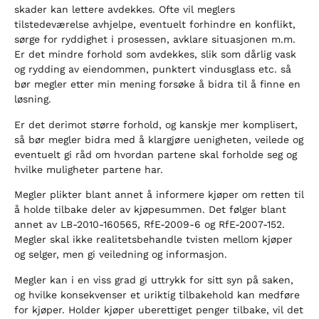
skader kan lettere avdekkes. Ofte vil meglers
tilstedeværelse avhjelpe, eventuelt forhindre en konflikt,
sørge for ryddighet i prosessen, avklare situasjonen m.m.
Er det mindre forhold som avdekkes, slik som dårlig vask
og rydding av eiendommen, punktert vindusglass etc. så
bør megler etter min mening forsøke å bidra til å finne en
løsning.
Er det derimot større forhold, og kanskje mer komplisert,
så bør megler bidra med å klargjøre uenigheten, veilede og
eventuelt gi råd om hvordan partene skal forholde seg og
hvilke muligheter partene har.
Megler plikter blant annet å informere kjøper om retten til
å holde tilbake deler av kjøpesummen. Det følger blant
annet av LB-2010-160565, RfE-2009-6 og RfE-2007-152.
Megler skal ikke realitetsbehandle tvisten mellom kjøper
og selger, men gi veiledning og informasjon.
Megler kan i en viss grad gi uttrykk for sitt syn på saken,
og hvilke konsekvenser et uriktig tilbakehold kan medføre
for kjøper. Holder kjøper uberettiget penger tilbake, vil det