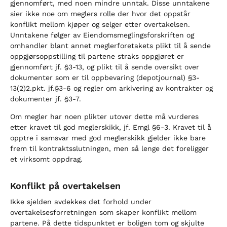
gjennomført, med noen mindre unntak. Disse unntakene
sier ikke noe om meglers rolle der hvor det oppstår
konflikt mellom kjøper og selger etter overtakelsen.
Unntakene følger av Eiendomsmeglingsforskriften og
omhandler blant annet meglerforetakets plikt til å sende
oppgjørsoppstilling til partene straks oppgjøret er
gjennomført jf. §3-13, og plikt til å sende oversikt over
dokumenter som er til oppbevaring (depotjournal) §3-
13(2)2.pkt. jf.§3-6 og regler om arkivering av kontrakter og
dokumenter jf. §3-7.
Om megler har noen plikter utover dette må vurderes
etter kravet til god meglerskikk, jf. Emgl §6-3. Kravet til å
opptre i samsvar med god meglerskikk gjelder ikke bare
frem til kontraktsslutningen, men så lenge det foreligger
et virksomt oppdrag.
Konflikt på overtakelsen
Ikke sjelden avdekkes det forhold under
overtakelsesforretningen som skaper konflikt mellom
partene. På dette tidspunktet er boligen tom og skjulte