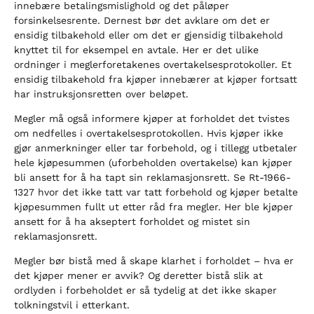
innebære betalingsmislighold og det påløper
forsinkelsesrente. Dernest bør det avklare om det er
ensidig tilbakehold eller om det er gjensidig tilbakehold
knyttet til for eksempel en avtale. Her er det ulike
ordninger i meglerforetakenes overtakelsesprotokoller. Et
ensidig tilbakehold fra kjøper innebærer at kjøper fortsatt
har instruksjonsretten over beløpet.
Megler må også informere kjøper at forholdet det tvistes
om nedfelles i overtakelsesprotokollen. Hvis kjøper ikke
gjør anmerkninger eller tar forbehold, og i tillegg utbetaler
hele kjøpesummen (uforbeholden overtakelse) kan kjøper
bli ansett for å ha tapt sin reklamasjonsrett. Se Rt-1966-
1327 hvor det ikke tatt var tatt forbehold og kjøper betalte
kjøpesummen fullt ut etter råd fra megler. Her ble kjøper
ansett for å ha akseptert forholdet og mistet sin
reklamasjonsrett.
Megler bør bistå med å skape klarhet i forholdet – hva er
det kjøper mener er avvik? Og deretter bistå slik at
ordlyden i forbeholdet er så tydelig at det ikke skaper
tolkningstvil i etterkant.