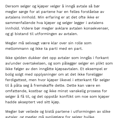
Dersom selger og kjøper velger å inngå avtale så bør
megler sørge for at partene har en felles forståelse av
avtalens innhold. Min erfaring er at det ofte ikke er
sammenfallende hva kjøper og selger legger i avtalens
innhold. Videre bør megler avklare avtalen konsekvenser,
og gi bistand til utformingen av avtalen.
Megler må selvsagt være klar over sin rolle som
mellommann og ikke ta parti med en part.
Ikke sjelden dukker det opp avtaler som inngås i forkant
av/under overtakelsen, og som pålegger selger en plikt som
ikke følger av den inngåtte kjøpsavtalen. Et eksempel er
bolig solgt med opplysninger om at det ikke foreligger
ferdigattest, men hvor kjøper likevel i etterkant får selger
til å påta seg å fremskaffe dette. Dette kan være en
omfattende, kostbar og ikke minst vanskelig prosess for
selger å få til, og det oppstår konflikt om noe som kjøper
hadde akseptert ved sitt kjøp.
Megler bør veilede og bistå partene i utformingen av slike
avtaler, og megler må synliggjøre for selger hvilke