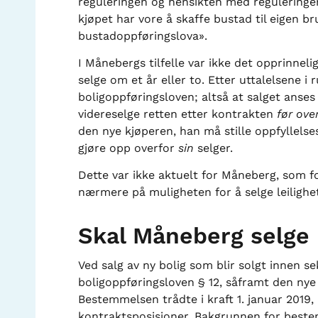
reguleringen og hensikten med reguleringen
kjøpet har vore å skaffe bustad til eigen b
bustad­oppføringslova».
I Månebergs tilfelle var ikke det opprinneli
selge om et år eller to. Etter uttalelsene 
boligoppføringsloven; altså at salget anses
videreselge retten etter kontrakten
før ove
den nye kjøperen, han må stille oppfyllelse
gjøre opp overfor
sin
selger.
Dette var ikke aktuelt for Måneberg, som fo
nærmere på muligheten for å selge leilighet
Skal Måneberg selge l
Ved salg av ny bolig som blir solgt innen se
boligoppføringsloven § 12, såframt den nye
Bestemmelsen trådte i kraft 1. januar 2019,
kontraktsposisjoner. Bakgrunnen for bestem