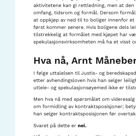
aktivitetene kan gi rettledning, men at den
omfang, tidsrom og formål. Dersom formålet
at oppkjøp av ned til to boliger innenfor 
først kommer senere. Hvis boligene dels lei
tilstrekkelig at formålet med kjøpet har vær
spekulasjonsvirksomheten må ha et visst 
Hva nå, Arnt Månebe
I følge uttalelsen til Justis- og beredskaps
etter avhendingsloven hvis han selger leili
utleie- og spekulasjonsøyemed ikke er tilst
Men hva nå med spørsmålet om videresalg
om formidling av kontraktsposisjoner; bety
han selger kontraktsposisjonen før overtak
Svaret på dette er
nei.