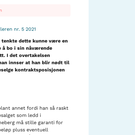
n
eren nr. 5 2021
og tenkte dette kunne være en
e å bo i sin nåværende
tt. I det overtakelsen
n innser at han blir nødt til
reselge kontraktsposisjonen
lant annet fordi han så raskt
esalget som ledd i
berg må stille garanti for
eløp pluss eventuell