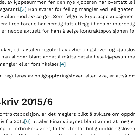
el av kjøpesummen før den nye kjøperen har overtatt leili
sgaranti.
[3]
Han svarer for feil og mangler ved leiligheten
 avtalen med
sin
selger. Som følge av krypto­spekulasjonen
n; kreditorene har nemlig tatt utlegg i hans primærbolig
 er neppe aktuelt for ham å selge kontraktsposisjonen fø
uker, blir avtalen regulert av avhendingsloven og kjøpsl
og han slipper blant annet å måtte betale hele kjøpesummen
angler eller forsinkelser.
[4]
n reguleres av boligoppføringsloven eller ikke, er altså 
kriv 2015/6
ontraktsposisjon, er det meglers plikt å avklare om oppd
iv fra 2015
[6]
uttaler Finanstilsynet blant annet at megle
ng til forbrukerkjøper, faller utenfor boligoppføringslove