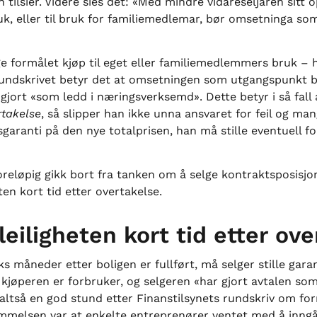
 tilsier. Videre sies det: «Med mindre vidareseljaren sit
ruk, eller til bruk for familiemedlemar, bør omsetninga so
ge formålet kjøp til eget eller familiemedlemmers bruk – h
i rundskrivet betyr det at omsetningen som utgangspunkt b
 gjort «som ledd i næringsverksemd». Dette betyr i så fall
rtakelse
, så slipper han ikke unna ansvaret for feil og man
sgaranti på den nye totalprisen, han må stille eventuell 
reløpig gikk bort fra tanken om å selge kontraktsposisjon
en kort tid etter overtakelse.
eiligheten kort tid etter ov
ks måneder etter boligen er fullført, må selger stille gar
 kjøperen er forbruker, og selgeren «har gjort avtalen so
 altså en god stund etter Finanstilsynets rundskriv om for
melsen var at enkelte entreprenører ventet med å inngå 