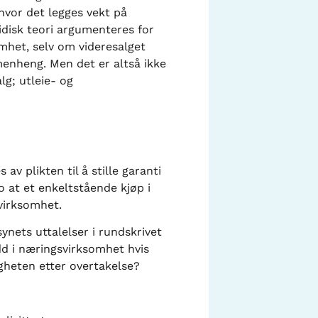
 hvor det legges vekt på
idisk teori argumenteres for
mhet, selv om videresalget
mmenheng. Men det er altså ikke
lg; utleie- og
v plikten til å stille garanti
o at et enkeltstående kjøp i
svirksomhet.
synets uttalelser i rundskrivet
dd i næringsvirksomhet hvis
gheten etter overtakelse?