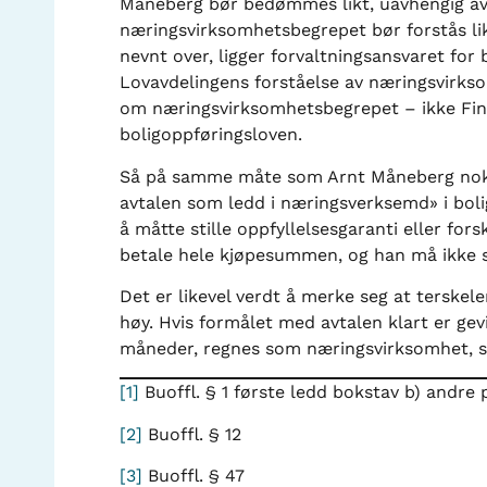
Måneberg bør bedømmes likt, uavhengig av nå
næringsvirksomhetsbegrepet bør forstås li
nevnt over, ligger forvaltningsansvaret for
Lovavdelingens forståelse av næringsvirkso
om næringsvirksomhetsbegrepet – ikke Fina
boligoppføringsloven.
Så på samme måte som Arnt Måneberg nok ik
avtalen som ledd i næringsverksemd» i bol
å måtte stille oppfyllelsesgaranti eller f
betale hele kjøpesummen, og han må ikke s
Det er likevel verdt å merke seg at terskel
høy. Hvis formålet med avtalen klart er gev
måneder, regnes som næringsvirksomhet, s
[1]
Buoffl. § 1 første ledd bokstav b) andr
[2]
Buoffl. § 12
[3]
Buoffl. § 47