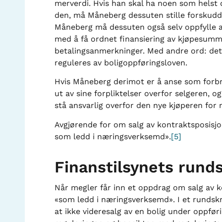
merverdi. Hvis han skal ha noen som helst d
den, må Måneberg dessuten stille forskudd
Måneberg må dessuten også selv oppfylle
med å få ordnet finansiering av kjøpesumme
betalingsanmerkninger. Med andre ord: det
reguleres av boligoppføringsloven.
Hvis Måneberg derimot er å anse som forbr
ut av sine forpliktelser overfor selgeren, 
stå ansvarlig overfor den nye kjøperen for m
Avgjørende for om salg av kontraktsposisjo
som ledd i næringsverksemd».
[5]
Finanstilsynets runds
Når megler får inn et oppdrag om salg av k
«som ledd i næringsverksemd». I et rundskr
at ikke videresalg av en bolig under oppføri