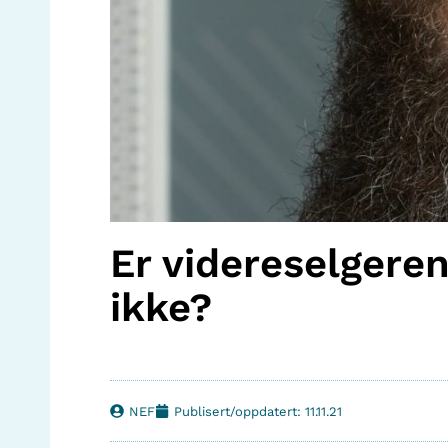
Er videreselgere
ikke?
NEF
Publisert/oppdatert: 11.11.21