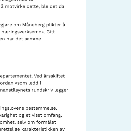
å motvirke dette, ble det da
vgjøre om Måneberg plikter å
 i næringsverksemd». Gitt
ngen har det samme
epartementet. Ved årsskiftet
vordan «som ledd i
nanstilsynets rundskriv legger
ndingslovens bestemmelse.
varighet og et visst omfang,
ksomhet, selv om formålet
erettslige karakteristikken av