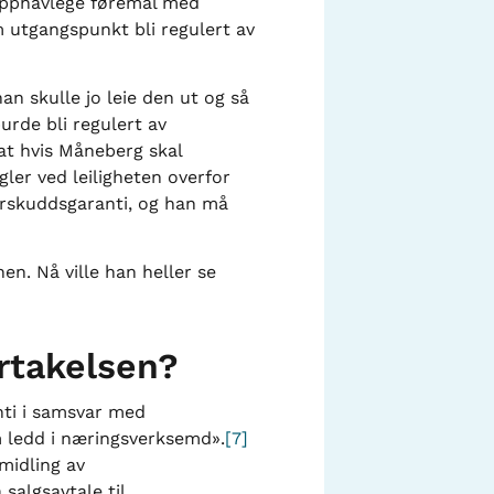
t opphavlege føremål med
m utgangspunkt bli regulert av
an skulle jo leie den ut og så
urde bli regulert av
 at hvis Måneberg skal
gler ved leiligheten overfor
forskuddsgaranti, og han må
en. Nå ville han heller se
ertakelsen?
anti i samsvar med
m ledd i næringsverksemd».
[7]
midling av
salgsavtale til