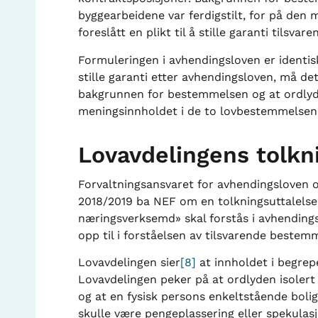
byggearbeidene var ferdigstilt, for på den 
foreslått en plikt til å stille garanti tilsva
Formuleringen i avhendingsloven er identis
stille garanti etter avhendingsloven, må de
bakgrunnen for bestemmelsen og at ordlyde
meningsinnholdet i de to lovbestemmelsen
Lovavdelingens tolkn
Forvaltningsansvaret for avhendingsloven o
2018/2019 ba NEF om en tolkningsuttalelse
næringsverksemd» skal forstås i avhendings
opp til i forståelsen av tilsvarende bestem
Lovavdelingen sier
[8]
at innholdet i begrep
Lovavdelingen peker på at ordlyden isolert 
og at en fysisk persons enkeltstående boli
skulle være pengeplassering eller spekulasjon