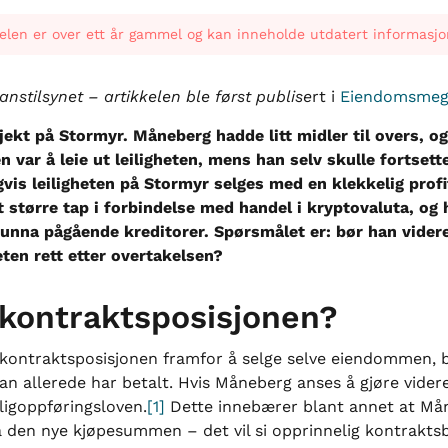
elen er over ett år gammel og kan inneholde utdatert informasjo
nanstilsynet – artikkelen ble først publise
rt i
Eiendomsmegl
sjekt på Stormyr. Måneberg hadde litt midler til overs, 
var å leie ut leiligheten, mens han selv skulle fortsett
igvis leiligheten på Stormyr selges med en klekkelig profi
tørre tap i forbindelse med handel i kryptovaluta, og ha
pe unna pågående kreditorer. Spørsmålet er: bør han vide
heten rett etter overtakelsen?
kontraktsposisjonen?
kontraktsposisjonen framfor å selge selve eiendommen, b
an allerede har betalt. Hvis Måneberg anses å gjøre vider
ligoppføringsloven.
[1]
Dette innebærer blant annet at Måne
 den nye kjøpesummen – det vil si opprinnelig kontraktsb