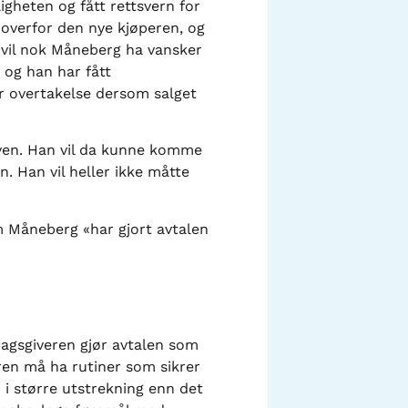
gheten og fått rettsvern for
 overfor den nye kjøperen, og
 vil nok Måneberg ha vansker
 og han har fått
r overtakelse dersom salget
oven. Han vil da kunne komme
. Han vil heller ikke måtte
om Måneberg «har gjort avtalen
ragsgiveren gjør avtalen som
ren må ha rutiner som sikrer
n i større utstrekning enn det