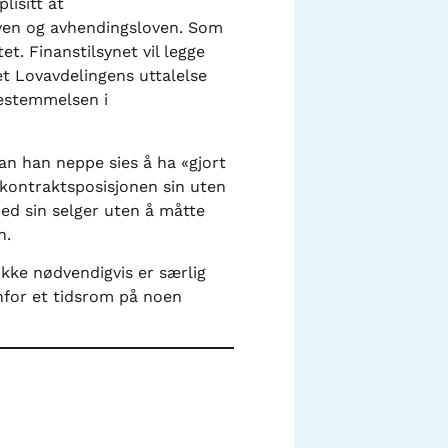
lisitt at
oven og avhendingsloven. Som
t. Finanstilsynet vil legge
et Lovavdelingens uttalelse
bestemmelsen i
n han neppe sies å ha «gjort
kontraktsposisjonen sin uten
ed sin selger uten å måtte
n.
ikke nødvendigvis er særlig
enfor et tidsrom på noen