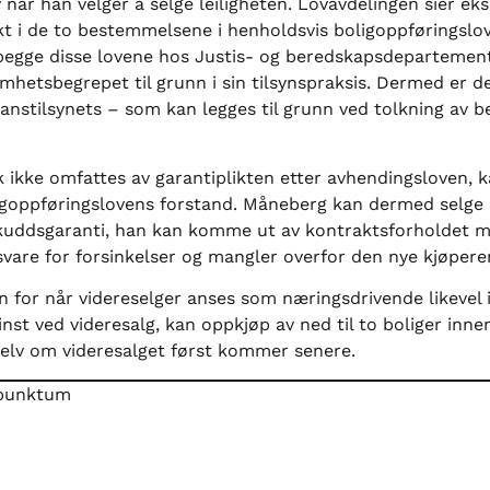
r han velger å selge leiligheten. Lovavdelingen sier eksp
kt i de to bestemmelsene i henholdsvis boligoppføringsl
 begge disse lovene hos Justis- og beredskapsdepartemente
mhetsbegrepet til grunn i sin tilsynspraksis. Dermed er d
nstilsynets – som kan legges til grunn ved tolkning av 
ke omfattes av garantiplikten etter avhendingsloven, ka
igoppføringslovens forstand. Måneberg kan dermed selge 
orskuddsgaranti, han kan komme ut av kontraktsforholdet m
vare for forsinkelser og mangler overfor den nye kjøpere
en for når videreselger anses som næringsdrivende likevel 
inst ved videresalg, kan oppkjøp av ned til to boliger inn
elv om videresalget først kommer senere.
e punktum