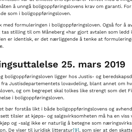
måten å unngå boligoppføringslovens krav om garanti. For 
rende som i boligoppføringsloven.
k med formuleringen i boligoppføringsloven. Også for å a
t tas stilling til om Måneberg «har gjort avtalen som ledd
n er identisk, er det nærliggende å tenke at formuleri
e.
ingsuttalelse 25. mars 2019
g boligoppføringsloven ligger hos Justis- og beredskapsd
 fra Justisdepartementets lovavdeling, blant annet om h
loven, og om begrepet skal tolkes like strengt som det Fi
melse i boligoppføringsloven.
et bør forstås likt i både boligoppføringslovens og avhe
sett tilsier at kjøps- og salgsvirksomheten må ha en viss 
gkjøp og -salg ikke er naturlig å betegne som næringsvir
. De viser til juridisk litteratur
[9]
, som sier at den skatt