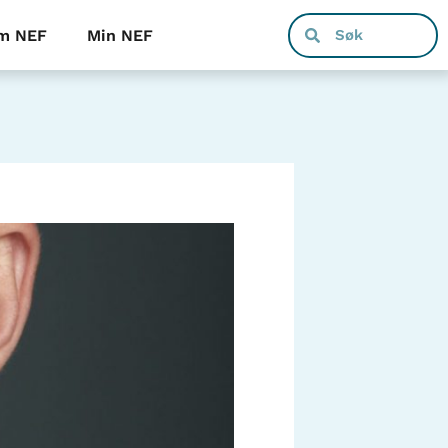
m NEF
Min NEF