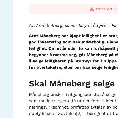
Denne artikk
Av
: Arne Solberg, senior tilsynsrådgiver i Fi
Arnt Måneberg har kjøpt leilighet i et pro
god investering som sekundærbolig. Planen 
leilighet. Om et år eller to kan forhåpentl
begynner å nærme seg, går Måneberg på et s
å selge leiligheten på Stormyr for å slip
før overtakelse, eller bør han selge leilig
Skal Måneberg selge 
Måneberg ønsker i utgangspunktet å selge 
som mulig trenger å få ut det forskuddet h
næringsvirksomhet, omfattes avtalen av bo
oppfyllelsen av avtalen
[2]
– beregnet ut fra