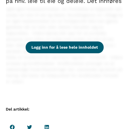
på hhv. leie til eie og deleie. Det innføres
også egne lovbestemmelser om foreldelse av kjøpsrett ved
avtale om leie til eie og deleie. Burettlagslova vil i tillegg ha
en egen bestemmelse om at forkjøpsrett ikke kan gjøres
gjeldede når en leier eller deleier benytter seg av
kjøpsretten. Videre åpnes det opp for at juridiske
personer som tilbyr en bolig med avtale om leie til eie
eller deleie kan erverve inntil 50 % av boligseksjonene i
Logg inn for å lese hele innholdet
sameiet og andelene i borettslaget.
Dette vil imidlertid bli nærmere regulert i forskrift Videre
prosess og ikrafttredelse Ikrafttredelse avhenger av at
nødvendige forskriftsendringer blir utarbeidet og sendt på
høring. Det betyr at tidspunktet for ikrafttreden fortsatt
er uklart.
Del artikkel: