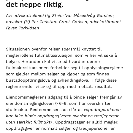
det neppe riktig.
Av:
advokatfullmektig Stein-Ivar Måseidvåg Gamlem,
advokat (H) Per Christian Grant-Carlsen, advokatfirmaet
Føyen Torkildsen
Situasjonen ovenfor reiser spørsmål knyttet til
meglerrollens fullmaktssituasjon, som vi her vil søke å
belyse. Herunder skal vi se på hvordan denne
fullmaktssituasjonen forholder seg til opplysningsreglene
som gjelder mellom selger og kjøper og som finnes i
bustadoppføringslova og avhendingslova. I følge disse
reglene ender vi av og til opp med motsatt resultat.
Eiendomsmeglerens adgang til å binde selger fremgår av
eiendomsmeglingsloven § 6-6, som har overskriften
«fullmakt». Bestemmelsen fastslår at
«oppdragstakeren
kan ikke binde oppdragsgiveren overfor en tredjeperson
uten særskilt fullmak
t». Oppdragstager er alltid megler,
oppdragsgiver er normalt selger, og tredjepersoner er