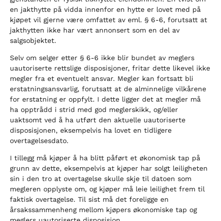
en jakthytte på vidda innenfor en hytte er lovet med på
kjøpet vil gjerne være omfattet av eml. § 6-6, forutsatt at
jakthytten ikke har vært annonsert som en del av
salgsobjektet.
Selv om selger etter § 6-6 ikke blir bundet av meglers
uautoriserte rettslige disposisjoner, fritar dette likevel ikke
megler fra et eventuelt ansvar. Megler kan fortsatt bli
erstatningsansvarlig, forutsatt at de alminnelige vilkårene
for erstatning er oppfylt. I dette ligger det at megler må
ha opptrådd i strid med god meglerskikk, og/eller
uaktsomt ved å ha utført den aktuelle uautoriserte
disposisjonen, eksempelvis ha lovet en tidligere
overtagelsesdato.
I tillegg må kjøper å ha blitt påført et økonomisk tap på
grunn av dette, eksempelvis at kjøper har solgt leiligheten
sin i den tro at overtagelse skulle skje til datoen som
megleren opplyste om, og kjøper må leie leilighet frem til
faktisk overtagelse. Til sist må det foreligge en
årsakssammenheng mellom kjøpers økonomiske tap og
meglers uautoriserte disposisjon.