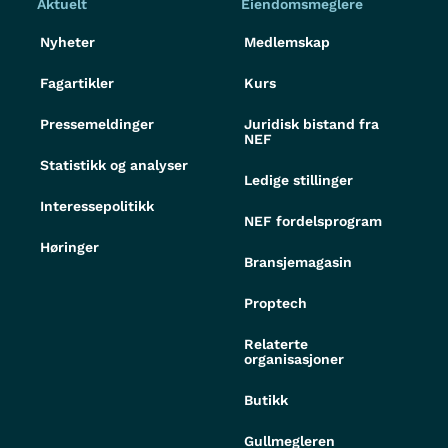
Aktuelt
Eiendomsmeglere
Nyheter
Medlemskap
Fagartikler
Kurs
Pressemeldinger
Juridisk bistand fra
NEF
Statistikk og analyser
Ledige stillinger
Interessepolitikk
NEF fordelsprogram
Høringer
Bransjemagasin
Proptech
Relaterte
organisasjoner
Butikk
Gullmegleren