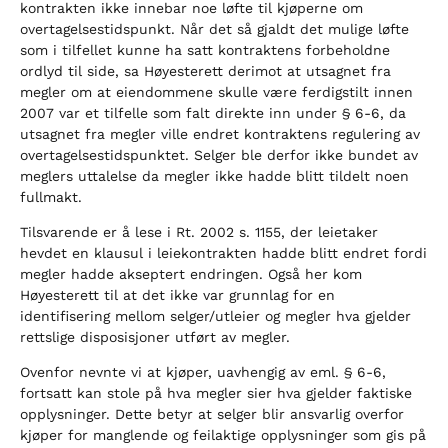
kontrakten ikke innebar noe løfte til kjøperne om
overtagelsestidspunkt. Når det så gjaldt det mulige løfte
som i tilfellet kunne ha satt kontraktens forbeholdne
ordlyd til side, sa Høyesterett derimot at utsagnet fra
megler om at eiendommene skulle være ferdigstilt innen
2007 var et tilfelle som falt direkte inn under § 6-6, da
utsagnet fra megler ville endret kontraktens regulering av
overtagelsestidspunktet. Selger ble derfor ikke bundet av
meglers uttalelse da megler ikke hadde blitt tildelt noen
fullmakt.
Tilsvarende er å lese i Rt. 2002 s. 1155, der leietaker
hevdet en klausul i leiekontrakten hadde blitt endret fordi
megler hadde akseptert endringen. Også her kom
Høyesterett til at det ikke var grunnlag for en
identifisering mellom selger/utleier og megler hva gjelder
rettslige disposisjoner utført av megler.
Ovenfor nevnte vi at kjøper, uavhengig av eml. § 6-6,
fortsatt kan stole på hva megler sier hva gjelder faktiske
opplysninger. Dette betyr at selger blir ansvarlig overfor
kjøper for manglende og feilaktige opplysninger som gis på