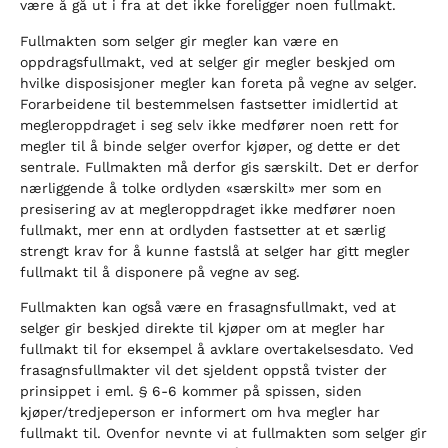
være å gå ut i fra at det ikke foreligger noen fullmakt.
Fullmakten som selger gir megler kan være en
oppdragsfullmakt, ved at selger gir megler beskjed om
hvilke disposisjoner megler kan foreta på vegne av selger.
Forarbeidene til bestemmelsen fastsetter imidlertid at
megleroppdraget i seg selv ikke medfører noen rett for
megler til å binde selger overfor kjøper, og dette er det
sentrale. Fullmakten må derfor gis særskilt. Det er derfor
nærliggende å tolke ordlyden «særskilt» mer som en
presisering av at megleroppdraget ikke medfører noen
fullmakt, mer enn at ordlyden fastsetter at et særlig
strengt krav for å kunne fastslå at selger har gitt megler
fullmakt til å disponere på vegne av seg.
Fullmakten kan også være en frasagnsfullmakt, ved at
selger gir beskjed direkte til kjøper om at megler har
fullmakt til for eksempel å avklare overtakelsesdato. Ved
frasagnsfullmakter vil det sjeldent oppstå tvister der
prinsippet i eml. § 6-6 kommer på spissen, siden
kjøper/tredjeperson er informert om hva megler har
fullmakt til. Ovenfor nevnte vi at fullmakten som selger gir