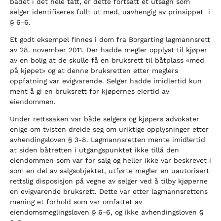
badet i det hele tatt, er dette fortsatt et utsagn som
selger identifiseres fullt ut med, uavhengig av prinsippet i
§ 6-6.
Et godt eksempel finnes i dom fra Borgarting lagmannsrett
av 28. november 2011. Der hadde megler opplyst til kjøper
av en bolig at de skulle få en bruksrett til båtplass «med
på kjøpet» og at denne bruksretten etter meglers
oppfatning var evigvarende. Selger hadde imidlertid kun
ment å gi en bruksrett for kjøpernes eiertid av
eiendommen.
Under rettssaken var både selgers og kjøpers advokater
enige om tvisten dreide seg om uriktige opplysninger etter
avhendingsloven § 3-8. Lagmannsretten mente imidlertid
at siden båtretten i utgangspunktet ikke tillå den
eiendommen som var for salg og heller ikke var beskrevet i
som en del av salgsobjektet, utførte megler en uautorisert
rettslig disposisjon på vegne av selger ved å tilby kjøperne
en evigvarende bruksrett. Dette var etter lagmannsrettens
mening et forhold som var omfattet av
eiendomsmeglingsloven § 6-6, og ikke avhendingsloven §