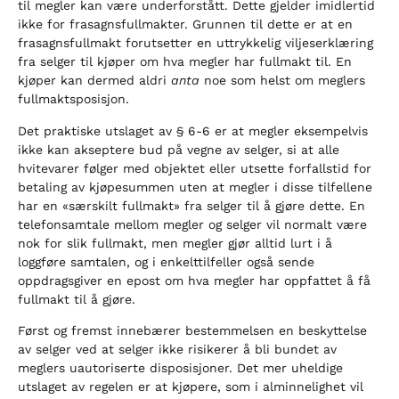
til megler kan være underforstått. Dette gjelder imidlertid
ikke for frasagnsfullmakter. Grunnen til dette er at en
frasagnsfullmakt forutsetter en uttrykkelig viljeserklæring
fra selger til kjøper om hva megler har fullmakt til. En
kjøper kan dermed aldri
anta
noe som helst om meglers
fullmaktsposisjon.
Det praktiske utslaget av § 6-6 er at megler eksempelvis
ikke kan akseptere bud på vegne av selger, si at alle
hvitevarer følger med objektet eller utsette forfallstid for
betaling av kjøpesummen uten at megler i disse tilfellene
har en «særskilt fullmakt» fra selger til å gjøre dette. En
telefonsamtale mellom megler og selger vil normalt være
nok for slik fullmakt, men megler gjør alltid lurt i å
loggføre samtalen, og i enkelttilfeller også sende
oppdragsgiver en epost om hva megler har oppfattet å få
fullmakt til å gjøre.
Først og fremst innebærer bestemmelsen en beskyttelse
av selger ved at selger ikke risikerer å bli bundet av
meglers uautoriserte disposisjoner. Det mer uheldige
utslaget av regelen er at kjøpere, som i alminnelighet vil