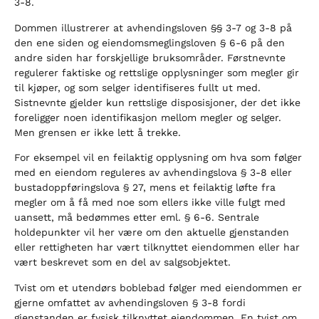
3-8.
Dommen illustrerer at avhendingsloven §§ 3-7 og 3-8 på
den ene siden og eiendomsmeglingsloven § 6-6 på den
andre siden har forskjellige bruksområder. Førstnevnte
regulerer faktiske og rettslige opplysninger som megler gir
til kjøper, og som selger identifiseres fullt ut med.
Sistnevnte gjelder kun rettslige disposisjoner, der det ikke
foreligger noen identifikasjon mellom megler og selger.
Men grensen er ikke lett å trekke.
For eksempel vil en feilaktig opplysning om hva som følger
med en eiendom reguleres av avhendingslova § 3-8 eller
bustadoppføringslova § 27, mens et feilaktig løfte fra
megler om å få med noe som ellers ikke ville fulgt med
uansett, må bedømmes etter eml. § 6-6. Sentrale
holdepunkter vil her være om den aktuelle gjenstanden
eller rettigheten har vært tilknyttet eiendommen eller har
vært beskrevet som en del av salgsobjektet.
Tvist om et utendørs boblebad følger med eiendommen er
gjerne omfattet av avhendingsloven § 3-8 fordi
gjenstanden er fysisk tilknyttet eiendommen. En tvist om