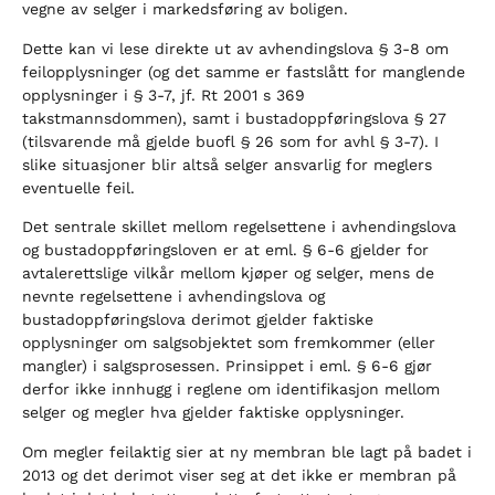
vegne av selger i markedsføring av boligen.
Dette kan vi lese direkte ut av avhendingslova § 3-8 om
feilopplysninger (og det samme er fastslått for manglende
opplysninger i § 3-7, jf. Rt 2001 s 369
takstmannsdommen), samt i bustadoppføringslova § 27
(tilsvarende må gjelde buofl § 26 som for avhl § 3-7). I
slike situasjoner blir altså selger ansvarlig for meglers
eventuelle feil.
Det sentrale skillet mellom regelsettene i avhendingslova
og bustadoppføringsloven er at eml. § 6-6 gjelder for
avtalerettslige vilkår mellom kjøper og selger, mens de
nevnte regelsettene i avhendingslova og
bustadoppføringslova derimot gjelder faktiske
opplysninger om salgsobjektet som fremkommer (eller
mangler) i salgsprosessen. Prinsippet i eml. § 6-6 gjør
derfor ikke innhugg i reglene om identifikasjon mellom
selger og megler hva gjelder faktiske opplysninger.
Om megler feilaktig sier at ny membran ble lagt på badet i
2013 og det derimot viser seg at det ikke er membran på