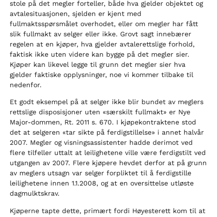
stole på det megler forteller, både hva gjelder objektet og
avtalesituasjonen, sjelden er kjent med
fullmaktsspørsmålet overhodet, eller om megler har fått
slik fullmakt av selger eller ikke. Grovt sagt innebærer
regelen at en kjøper, hva gjelder avtalerettslige forhold,
faktisk ikke uten videre kan bygge på det megler sier.
Kjøper kan likevel legge til grunn det megler sier hva
gjelder faktiske opplysninger, noe vi kommer tilbake til
nedenfor.
Et godt eksempel på at selger ikke blir bundet av meglers
rettslige disposisjoner uten «særskilt fullmakt» er Nye
Major-dommen, Rt. 2011 s. 670. I kjøpekontraktene stod
det at selgeren «tar sikte på ferdigstillelse» i annet halvår
2007. Megler og visningsassistenter hadde derimot ved
flere tilfeller uttalt at leilighetene ville være ferdigstilt ved
utgangen av 2007. Flere kjøpere hevdet derfor at på grunn
av meglers utsagn var selger forpliktet til å ferdigstille
leilighetene innen 1.1.2008, og at en oversittelse utløste
dagmulktskrav.
Kjøperne tapte dette, primært fordi Høyesterett kom til at