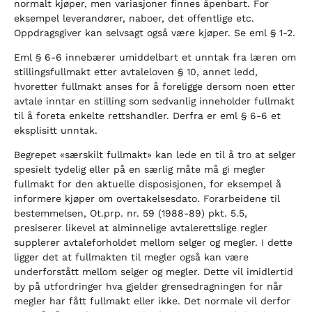
normalt kjøper, men variasjoner finnes åpenbart. For
eksempel leverandører, naboer, det offentlige etc.
Oppdragsgiver kan selvsagt også være kjøper. Se eml § 1-2.
Eml § 6-6 innebærer umiddelbart et unntak fra læren om
stillingsfullmakt etter avtaleloven § 10, annet ledd,
hvoretter fullmakt anses for å foreligge dersom noen etter
avtale inntar en stilling som sedvanlig inneholder fullmakt
til å foreta enkelte rettshandler. Derfra er eml § 6-6 et
eksplisitt unntak.
Begrepet «særskilt fullmakt» kan lede en til å tro at selger
spesielt tydelig eller på en særlig måte må gi megler
fullmakt for den aktuelle disposisjonen, for eksempel å
informere kjøper om overtakelsesdato. Forarbeidene til
bestemmelsen, Ot.prp. nr. 59 (1988-89) pkt. 5.5,
presiserer likevel at alminnelige avtalerettslige regler
supplerer avtaleforholdet mellom selger og megler. I dette
ligger det at fullmakten til megler også kan være
underforstått mellom selger og megler. Dette vil imidlertid
by på utfordringer hva gjelder grensedragningen for når
megler har fått fullmakt eller ikke. Det normale vil derfor