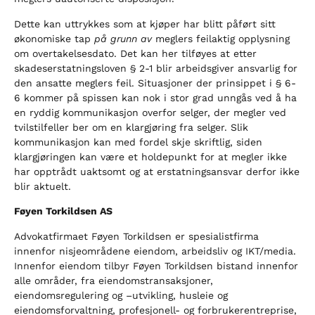
Dette kan uttrykkes som at kjøper har blitt påført sitt
økonomiske tap
på grunn av
meglers feilaktig opplysning
om overtakelsesdato. Det kan her tilføyes at etter
skadeserstatningsloven § 2-1 blir arbeidsgiver ansvarlig for
den ansatte meglers feil. Situasjoner der prinsippet i § 6-
6 kommer på spissen kan nok i stor grad unngås ved å ha
en ryddig kommunikasjon overfor selger, der megler ved
tvilstilfeller ber om en klargjøring fra selger. Slik
kommunikasjon kan med fordel skje skriftlig, siden
klargjøringen kan være et holdepunkt for at megler ikke
har opptrådt uaktsomt og at erstatningsansvar derfor ikke
blir aktuelt.
Føyen Torkildsen AS
Advokatfirmaet Føyen Torkildsen er spesialistfirma
innenfor nisjeområdene eiendom, arbeidsliv og IKT/media.
Innenfor eiendom tilbyr Føyen Torkildsen bistand innenfor
alle områder, fra eiendomstransaksjoner,
eiendomsregulering og –utvikling, husleie og
eiendomsforvaltning, profesjonell- og forbrukerentreprise,