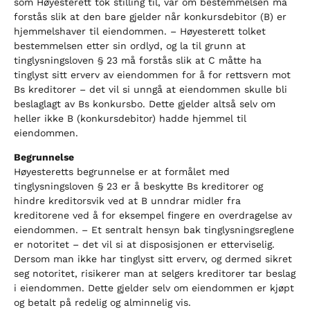
som Høyesterett tok stilling til, var om bestemmelsen må
forstås slik at den bare gjelder når konkursdebitor (B) er
hjemmelshaver til eiendommen. – Høyesterett tolket
bestemmelsen etter sin ordlyd, og la til grunn at
tinglysningsloven § 23 må forstås slik at C måtte ha
tinglyst sitt erverv av eiendommen for å for rettsvern mot
Bs kreditorer – det vil si unngå at eiendommen skulle bli
beslaglagt av Bs konkursbo. Dette gjelder altså selv om
heller ikke B (konkursdebitor) hadde hjemmel til
eiendommen.
Begrunnelse
Høyesteretts begrunnelse er at formålet med
tinglysningsloven § 23 er å beskytte Bs kreditorer og
hindre kreditorsvik ved at B unndrar midler fra
kreditorene ved å for eksempel fingere en overdragelse av
eiendommen. – Et sentralt hensyn bak tinglysningsreglene
er notoritet – det vil si at disposisjonen er etterviselig.
Dersom man ikke har tinglyst sitt erverv, og dermed sikret
seg notoritet, risikerer man at selgers kreditorer tar beslag
i eiendommen. Dette gjelder selv om eiendommen er kjøpt
og betalt på redelig og alminnelig vis.