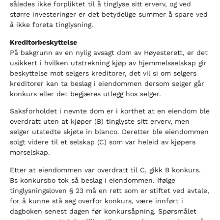
således ikke forpliktet til å tinglyse sitt erverv, og ved
større investeringer er det betydelige summer å spare ved
å ikke foreta tinglysning.
Kreditorbeskyttelse
På bakgrunn av en nylig avsagt dom av Høyesterett, er det
usikkert i hvilken utstrekning kjøp av hjemmelsselskap gir
beskyttelse mot selgers kreditorer, det vil si om selgers
kreditorer kan ta beslag i eiendommen dersom selger går
konkurs eller det begjæres utlegg hos selger.
Saksforholdet i nevnte dom er i korthet at en eiendom ble
overdratt uten at kjøper (B) tinglyste sitt erverv, men
selger utstedte skjøte in blanco. Deretter ble eiendommen
solgt videre til et selskap (C) som var heleid av kjøpers
morselskap.
Etter at eiendommen var overdratt til C, gikk B konkurs.
Bs konkursbo tok så beslag i eiendommen. Ifølge
tinglysningsloven § 23 må en rett som er stiftet ved avtale,
for å kunne stå seg overfor konkurs, være innført i
dagboken senest dagen før konkursåpning. Spørsmålet