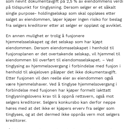
som nevnt dokumentavgift på 2,5 % av eiendommens verdi
på tidspunkt for tinglysning. Dersom selger er et såkalt
single purpose- holdingselskap som skal oppløses etter
salget av eiendommen, løper kjøper ingen risiko for beslag
fra selgers kreditorer etter at selger er oppløst og avviklet.
En annen mulighet er trolig å fusjonere
hjemmelsselskapet og det selskap som har kjøpt
eiendommen. Dersom eiendomsselskapet i henhold til
fusjonsplanen er det overtakende selskap, vil hjemmel til
eiendommen bli overført til eiendomsselskapet. – Ved
tinglysing av hjemmelsovergang i forbindelse med fusjon i
henhold til aksjeloven påløper det ikke dokumentavgift.
Etter fusjonen vil den reelle eier av eiendommen også
være hjemmelshaver. Ved å tinglyse hjemmelsovergang i
forbindelse med fusjonen har kjøper formelt iakttatt
tinglysningslovens krav til å oppnå rettsvern, også mot
selgers kreditorer. Selgers konkursbo kan derfor neppe
høres med at det ikke er kjøpers erverv fra selger som
tinglyses, og at det dermed ikke oppnås vern mot selgers
kreditorer.