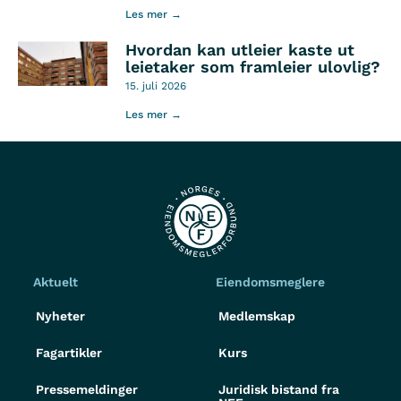
Les mer →
Hvordan kan utleier kaste ut
leietaker som framleier ulovlig?
15. juli 2026
Les mer →
Aktuelt
Eiendomsmeglere
Nyheter
Medlemskap
Fagartikler
Kurs
Pressemeldinger
Juridisk bistand fra