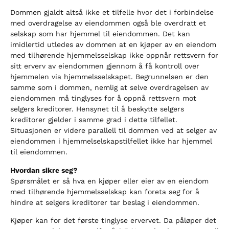
Dommen gjaldt altså ikke et tilfelle hvor det i forbindelse
med overdragelse av eiendommen også ble overdratt et
selskap som har hjemmel til eiendommen. Det kan
imidlertid utledes av dommen at en kjøper av en eiendom
med tilhørende hjemmelsselskap ikke oppnår rettsvern for
sitt erverv av eiendommen gjennom å få kontroll over
hjemmelen via hjemmelsselskapet. Begrunnelsen er den
samme som i dommen, nemlig at selve overdragelsen av
eiendommen må tinglyses for å oppnå rettsvern mot
selgers kreditorer. Hensynet til å beskytte selgers
kreditorer gjelder i samme grad i dette tilfellet.
Situasjonen er videre parallell til dommen ved at selger av
eiendommen i hjemmelselskapstilfellet ikke har hjemmel
til eiendommen.
Hvordan sikre seg?
Spørsmålet er så hva en kjøper eller eier av en eiendom
med tilhørende hjemmelsselskap kan foreta seg for å
hindre at selgers kreditorer tar beslag i eiendommen.
Kjøper kan for det første tinglyse ervervet. Da påløper det