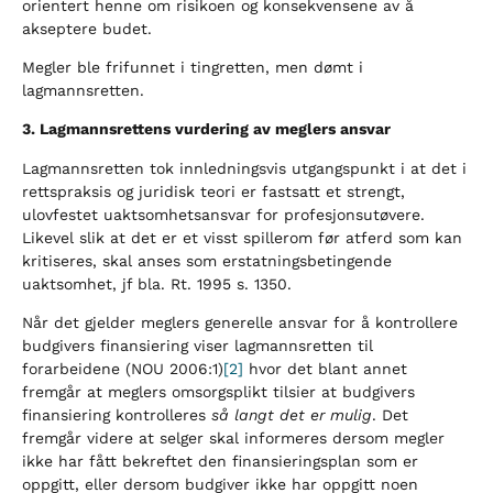
orientert henne om risikoen og konsekvensene av å
akseptere budet.
Megler ble frifunnet i tingretten, men dømt i
lagmannsretten.
3. Lagmannsrettens vurdering av meglers ansvar
Lagmannsretten tok innledningsvis utgangspunkt i at det i
rettspraksis og juridisk teori er fastsatt et strengt,
ulovfestet uaktsomhetsansvar for profesjonsutøvere.
Likevel slik at det er et visst spillerom før atferd som kan
kritiseres, skal anses som erstatningsbetingende
uaktsomhet, jf bla. Rt. 1995 s. 1350.
Når det gjelder meglers generelle ansvar for å kontrollere
budgivers finansiering viser lagmannsretten til
forarbeidene (NOU 2006:1)
[2]
hvor det blant annet
fremgår at meglers omsorgsplikt tilsier at budgivers
finansiering kontrolleres
så langt det er mulig
. Det
fremgår videre at selger skal informeres dersom megler
ikke har fått bekreftet den finansieringsplan som er
oppgitt, eller dersom budgiver ikke har oppgitt noen