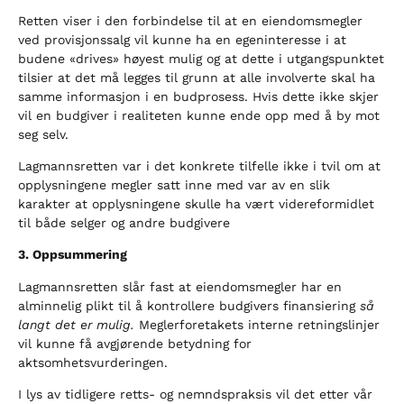
Retten viser i den forbindelse til at en eiendomsmegler
ved provisjonssalg vil kunne ha en egeninteresse i at
budene «drives» høyest mulig og at dette i utgangspunktet
tilsier at det må legges til grunn at alle involverte skal ha
samme informasjon i en budprosess. Hvis dette ikke skjer
vil en budgiver i realiteten kunne ende opp med å by mot
seg selv.
Lagmannsretten var i det konkrete tilfelle ikke i tvil om at
opplysningene megler satt inne med var av en slik
karakter at opplysningene skulle ha vært videreformidlet
til både selger og andre budgivere
3. Oppsummering
Lagmannsretten slår fast at eiendomsmegler har en
alminnelig plikt til å kontrollere budgivers finansiering
så
langt det er mulig.
Meglerforetakets interne retningslinjer
vil kunne få avgjørende betydning for
aktsomhetsvurderingen.
I lys av tidligere retts- og nemndspraksis vil det etter vår