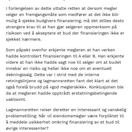
I forlengelsen av dette uttalte retten at dersom megler
velger en fremgangsmåte som medfører at det ikke blir
mulig å sjekke budgivers finansiering, må det stilles desto
strengere krav til at han gjør selgeren oppmerksom på
risikoen ved å akseptere et bud der finansieringen ikke er
sjekket nærmere.
Som påpekt ovenfor erkjente megleren at han verken
hadde kontrollert finansieringen til A eller B. Han erkjente
videre at han ikke hadde sagt noe til selger om at budet
innebar en risiko og heller ikke noe om et eventuelt
dekningssalg. Dette var i strid med de interne
retningslinjene og lagmannsretten fant det klart at det
også forelå brudd på «god meglerskikk». Konklusjonen ble
da at megleren hadde opptrådt erstatningsbetingende
uaktsomt.
Lagmannsretten reiser deretter en interessant og vanskelig
problemstilling: Når vil eiendomsmegler være forpliktet til
å meddele usikkerhet omkring finansiering av et bud til
øvrige interessenter?