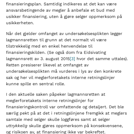
finansieringsplan. Samtidig indikeres at det kan være
ansvarsbetingende av megler å anbefale et bud med
usikker finansiering, uten å gjøre selger oppmerksom på
usikkerheten.
Når det gjelder omfanget av undersøkelsesplikten legger
lagmannsretten til grunn at det normalt vil være
tilstrekkelig med en enkel henvendelse til
finansieringskilden. (Se også dom fra Eidsivating
lagmannsrett av 3. august 2015
[3]
hvor det samme uttales).
Retten presiserer likevel at omfanget av
undersøkelsesplikten må vurderes i lys av den konkrete
sak og her vil meglerforetakets interne retningslinjer
kunne spille en sentral rolle.
I den aktuelle saken påpeker lagmannsretten at
meglerforetakets interne retningslinjer for
finansieringskontroll var omfattende og detaljert. Det ble
særlig pekt på at det i retningslinjene fremgikk at meglers
samtale med selger skulle loggføres samt at selger
uttrykkelig
skulle gjøres oppmerksom på konsekvensene,
og risikoen av, at finansiering ikke var bekreftet.