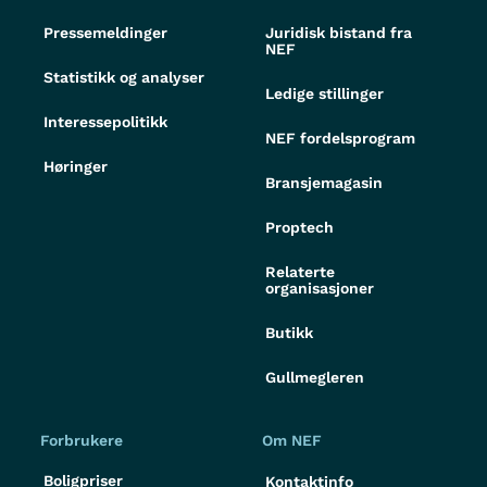
Pressemeldinger
Juridisk bistand fra
NEF
Statistikk og analyser
Ledige stillinger
Interessepolitikk
NEF fordelsprogram
Høringer
Bransjemagasin
Proptech
Relaterte
organisasjoner
Butikk
Gullmegleren
Forbrukere
Om NEF
Boligpriser
Kontaktinfo