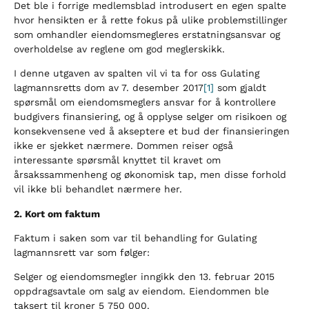
Det ble i forrige medlemsblad introdusert en egen spalte
hvor hensikten er å rette fokus på ulike problemstillinger
som omhandler eiendomsmegleres erstatningsansvar og
overholdelse av reglene om god meglerskikk.
I denne utgaven av spalten vil vi ta for oss Gulating
lagmannsretts dom av 7. desember 2017
[1]
som gjaldt
spørsmål om eiendomsmeglers ansvar for å kontrollere
budgivers finansiering, og å opplyse selger om risikoen og
konsekvensene ved å akseptere et bud der finansieringen
ikke er sjekket nærmere. Dommen reiser også
interessante spørsmål knyttet til kravet om
årsakssammenheng og økonomisk tap, men disse forhold
vil ikke bli behandlet nærmere her.
2. Kort om faktum
Faktum i saken som var til behandling for Gulating
lagmannsrett var som følger:
Selger og eiendomsmegler inngikk den 13. februar 2015
oppdragsavtale om salg av eiendom. Eiendommen ble
taksert til kroner 5 750 000.