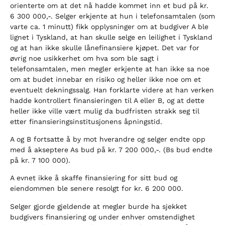
orienterte om at det nå hadde kommet inn et bud på kr.
6 300 000,-. Selger erkjente at hun i telefonsamtalen (som
varte ca. 1 minutt) fikk opplysninger om at budgiver A ble
lignet i Tyskland, at han skulle selge en leilighet i Tyskland
og at han ikke skulle lånefinansiere kjøpet. Det var for
øvrig noe usikkerhet om hva som ble sagt i
telefonsamtalen, men megler erkjente at han ikke sa noe
om at budet innebar en risiko og heller ikke noe om et
eventuelt dekningssalg. Han forklarte videre at han verken
hadde kontrollert finansieringen til A eller B, og at dette
heller ikke ville vært mulig da budfristen strakk seg til
etter finansieringsinstitusjonens åpningstid.
A og B fortsatte å by mot hverandre og selger endte opp
med å akseptere As bud på kr. 7 200 000,-. (Bs bud endte
på kr. 7 100 000).
A evnet ikke å skaffe finansiering for sitt bud og
eiendommen ble senere resolgt for kr. 6 200 000.
Selger gjorde gjeldende at megler burde ha sjekket
budgivers finansiering og under enhver omstendighet