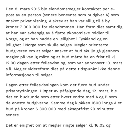
Den 8. mars 2015 ble eiendomsmegler kontaktet per e-
post av en person (senere benevnte som budgiver A) som
ønsket privat visning. A skrev at han var villig til å by
kroner 7 000 000 for eiendommen. Han formidlet samtidig
at han var avhengig av å flytte økonomiske midler til
Norge, og at han hadde en leilighet i Tyskland og en
leilighet i Norge som skulle selges. Megler orienterte
budgiveren om at selger ønsket at bud skulle gå gjennom
megler på vanlig måte og at bud måtte ha en frist til kl.
12.00 dagen etter fellesvisning, som var annonsert 10. mars
s.å. Megler videreformidlet på dette tidspunkt ikke denne
informasjonen til selger.
Dagen etter fellesvisningen kom det flere bud under
prisantydningen. I løpet av påfølgende dag, 12. mars, ble
det en budrunde som etter hvert endte med A og B som
de eneste budgiverne. Samme dag klokken 1600 innga A et
bud på kroner 6 300 000 med akseptfrist 20 minutter
senere.
Det er enighet om at megler ringte selger kl. 16.02 og