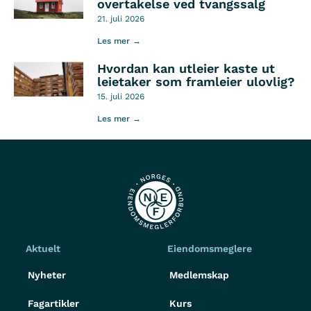
overtakelse ved tvangssalg
21. juli 2026
Les mer →
Hvordan kan utleier kaste ut
leietaker som framleier ulovlig?
15. juli 2026
Les mer →
Aktuelt
Eiendomsmeglere
Nyheter
Medlemskap
Fagartikler
Kurs