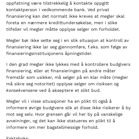
oppfatning være tilstrekkelig å kontakte oppgitt
kontaktperson i vedkommende bank. Ved privat
finansiering kan det normalt ikke kreves at megler skal
foreta en nærmere kredittundersøkelse, men i slike
tilfeller vil megler måtte opplyse selger om forholdet.
Megler bør ikke sette seg i en slik situasjon at kontroll av
finansiering ikke lar seg gjennomføre, f.eks. som følge av
finansieringsinstitusjonens åpningstider.
I den grad megler ikke lykkes med å kontrollere budgivers
finansiering, eller at finansieringen på andre måter
fremstår som usikker, må selger på en klar måte (megler
må sikre seg notoritet) opplyse selger om
risikoen
og
konsekvensene
ved å akseptere et slikt bud.
Megler vil i visse situasjoner ha en plikt til også å
informere øvrige budgivere slik at disse ikke risikerer å by
mot seg selv. Hvor grensen går vil her by på vanskelige
avveininger, og det kan ikke statueres en plikt til å
informere om mer bagatellmessige forhold.
Faktaboks: