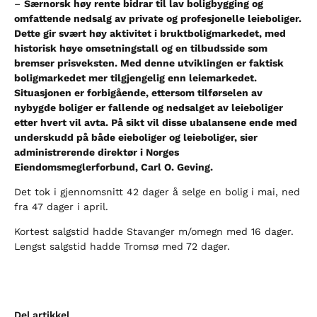
–
Særnorsk høy rente bidrar til lav boligbygging og
omfattende nedsalg av private og profesjonelle leieboliger.
Dette gir svært høy aktivitet i bruktboligmarkedet, med
historisk høye omsetningstall og en tilbudsside som
bremser prisveksten. Med denne utviklingen er faktisk
boligmarkedet mer tilgjengelig enn leiemarkedet.
Situasjonen er forbigående, ettersom tilførselen av
nybygde boliger er fallende og nedsalget av leieboliger
etter hvert vil avta. På sikt vil disse ubalansene ende med
underskudd på både eieboliger og leieboliger, sier
administrerende direktør i Norges
Eiendomsmeglerforbund, Carl O. Geving.
Det tok i gjennomsnitt 42 dager å selge en bolig i mai, ned
fra 47 dager i april.
Kortest salgstid hadde Stavanger m/omegn med 16 dager.
Lengst salgstid hadde Tromsø med 72 dager.
Del artikkel