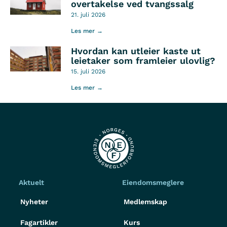
overtakelse ved tvangssalg
21. juli 2026
Les mer →
Hvordan kan utleier kaste ut
leietaker som framleier ulovlig?
15. juli 2026
Les mer →
Aktuelt
Eiendomsmeglere
Nyheter
Medlemskap
Fagartikler
Kurs