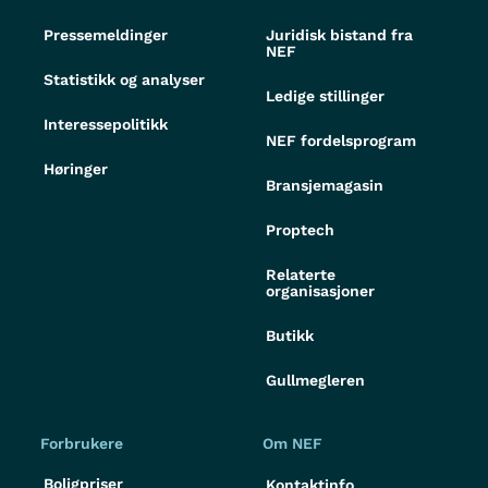
Pressemeldinger
Juridisk bistand fra
NEF
Statistikk og analyser
Ledige stillinger
Interessepolitikk
NEF fordelsprogram
Høringer
Bransjemagasin
Proptech
Relaterte
organisasjoner
Butikk
Gullmegleren
Forbrukere
Om NEF
Boligpriser
Kontaktinfo