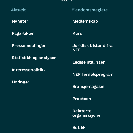
Aktuelt
Eiendomsmeglere
Nyheter
Medlemskap
Fagartikler
Kurs
Pressemeldinger
Juridisk bistand fra
NEF
Statistikk og analyser
Ledige stillinger
Interessepolitikk
NEF fordelsprogram
Høringer
Bransjemagasin
Proptech
Relaterte
organisasjoner
Butikk