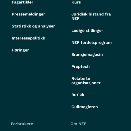
Fagartikler
Kurs
Pressemeldinger
Juridisk bistand fra
NEF
Statistikk og analyser
Ledige stillinger
Interessepolitikk
NEF fordelsprogram
Høringer
Bransjemagasin
Proptech
Relaterte
organisasjoner
Butikk
Gullmegleren
Forbrukere
Om NEF