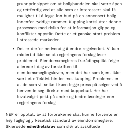
grunnprinsippet om at bolighandelen skal være åpen
og rettferdig ved at alle som er interessert skal få
mulighet til å legge inn bud på en annonsert bolig
innenfor ryddige rammer. Kupping kortslutter denne
prosessen med risiko for at informasjon glippe og
konflikter oppstår. Dette er et ganske stort problem
i stressede markeder.
Det er derfor nødvendig å endre regelverket. Vi kan
midlertid ikke se at regjeringens forslag løser
problemet. Eiendomsmegleres frarådingsplikt følger
allerede i dag av forskriften til
eiendomsmeglingsloven, men det har som kjent ikke
vært et effektivt hinder mot kupping. Problemet er
at de som vil snike i køen legge press på selger ved å
henvende seg direkte med kuppebud. Her har
lovutvalget pekt på andre og bedre løsninger enn
regjeringens forslag.
NEF er opptatt av at forbrukerne skal kunne forvente en
høy faglig og yrkesetisk standard av eiendomsmeglere.
Skjerpede
egnethetskrav
som gjør at avskiltede