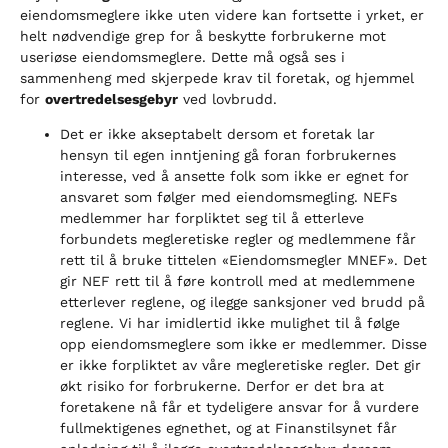
eiendomsmeglere ikke uten videre kan fortsette i yrket, er
helt nødvendige grep for å beskytte forbrukerne mot
useriøse eiendomsmeglere. Dette må også ses i
sammenheng med skjerpede krav til foretak, og hjemmel
for
overtredelsesgebyr
ved lovbrudd.
Det er ikke akseptabelt dersom et foretak lar
hensyn til egen inntjening gå foran forbrukernes
interesse, ved å ansette folk som ikke er egnet for
ansvaret som følger med eiendomsmegling. NEFs
medlemmer har forpliktet seg til å etterleve
forbundets megleretiske regler og medlemmene får
rett til å bruke tittelen «Eiendomsmegler MNEF». Det
gir NEF rett til å føre kontroll med at medlemmene
etterlever reglene, og ilegge sanksjoner ved brudd på
reglene. Vi har imidlertid ikke mulighet til å følge
opp eiendomsmeglere som ikke er medlemmer. Disse
er ikke forpliktet av våre megleretiske regler. Det gir
økt risiko for forbrukerne. Derfor er det bra at
foretakene nå får et tydeligere ansvar for å vurdere
fullmektigenes egnethet, og at Finanstilsynet får