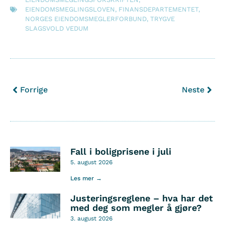
EIENDOMSMEGLINGSLOVEN
,
FINANSDEPARTEMENTET
,
NORGES EIENDOMSMEGLERFORBUND
,
TRYGVE
SLAGSVOLD VEDUM
Forrige
Neste
Fall i boligprisene i juli
5. august 2026
Les mer →
Justeringsreglene – hva har det
med deg som megler å gjøre?
3. august 2026