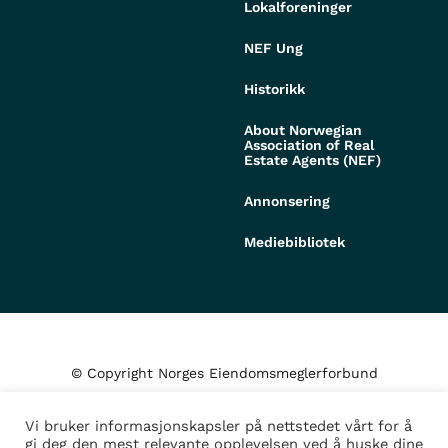
Lokalforeninger
NEF Ung
Historikk
About Norwegian
Association of Real
Estate Agents (NEF)
Annonsering
Mediebibliotek
© Copyright Norges Eiendomsmeglerforbund
Vi bruker informasjonskapsler på nettstedet vårt for å
Personvern og cookies
gi deg den mest relevante opplevelsen ved å huske dine