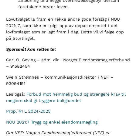
anledning til å ilegge overtredelsesgebyr dersom
foretakene bryter loven.
Lovutvalget la fram en rekke andre gode forslag i NOU
2021: 7, som ikke er fulgt opp av departementet i det
lovforslaget som er lagt fram i dag. Dette vil vi følge opp
på Stortinget.
Spørsmål kan rettes til:
Carl O. Geving – adm. dir i Norges Eiendomsmeglerforbund
– 91582454
Svein Strømnes – kommunikasjonsdirektør i NEF –
93094191
Les også:
Forbud mot hemmelig bud og strengere krav til
meglere skal gi tryggere bolighandel
Prop. 41 L 2024-2025
NOU 2021:7 Trygg og enkel eiendomsmegling
Om NEF: Norges Eiendomsmeglerforbund (NEF) er