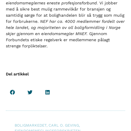
eiendomsmeglernes eneste profesjonsforbund.
Vi jobber
med å sikre best mulig rammevilkår for bransjen og
samtidig sørge for at bolighandelen blir så trygg som mulig
for forbrukerne.
NEF har ca. 4000 medlemmer fordelt over
hele landet, og majoriteten av all boligformidling i Norge
skjer gjennom en eiendomsmegler MNEF.
Gjennom
Forbundets etiske regelverk er medlemmene pålagt
strenge forpliktelser.
Del artikkel
BOLIGMARKEDET
,
CARL O. GEVING
,
EIENDOMSMEGLINGSFORSKRIFTEN
,