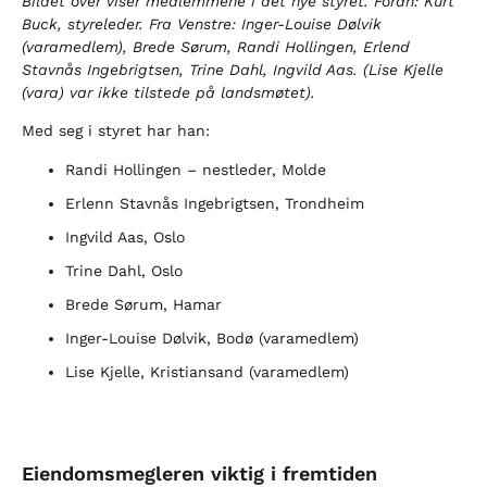
Bildet over viser medlemmene i det nye styret. Foran: Kurt
Buck, styreleder. Fra Venstre: Inger-Louise Dølvik
(varamedlem), Brede Sørum, Randi Hollingen, Erlend
Stavnås Ingebrigtsen, Trine Dahl, Ingvild Aas. (Lise Kjelle
(vara) var ikke tilstede på landsmøtet).
Med seg i styret har han:
Randi Hollingen – nestleder, Molde
Erlenn Stavnås Ingebrigtsen, Trondheim
Ingvild Aas, Oslo
Trine Dahl, Oslo
Brede Sørum, Hamar
Inger-Louise Dølvik, Bodø (varamedlem)
Lise Kjelle, Kristiansand (varamedlem)
Eiendomsmegleren viktig i fremtiden