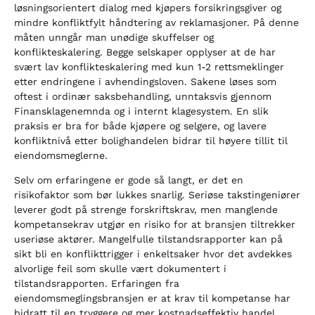
løsningsorientert dialog med kjøpers forsikringsgiver og
mindre konfliktfylt håndtering av reklamasjoner. På denne
måten unngår man unødige skuffelser og
konflikteskalering. Begge selskaper opplyser at de har
svært lav konflikteskalering med kun 1-2 rettsmeklinger
etter endringene i avhendingsloven. Sakene løses som
oftest i ordinær saksbehandling, unntaksvis gjennom
Finansklagenemnda og i internt klagesystem. En slik
praksis er bra for både kjøpere og selgere, og lavere
konfliktnivå etter bolighandelen bidrar til høyere tillit til
eiendomsmeglerne.
Selv om erfaringene er gode så langt, er det en
risikofaktor som bør lukkes snarlig. Seriøse takstingeniører
leverer godt på strenge forskriftskrav, men manglende
kompetansekrav utgjør en risiko for at bransjen tiltrekker
useriøse aktører. Mangelfulle tilstandsrapporter kan på
sikt bli en konflikttrigger i enkeltsaker hvor det avdekkes
alvorlige feil som skulle vært dokumentert i
tilstandsrapporten. Erfaringen fra
eiendomsmeglingsbransjen er at krav til kompetanse har
bidratt til en tryggere og mer kostnadseffektiv handel.