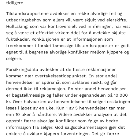
tidligere.
Tilstandsrapportene avdekker en rekke alvorlige feil og
utbedringsbehov som ellers vill vært skjult ved eierskifte.
Hulltaking, som var kontroversielt ved innføringen, har vist
seg å være et effektivt virkemiddel for å avdekke skjulte
fuktskader. Konklusjonen er at informasjonen som
fremkommer i forskriftsmessige tilstandsrapporter er godt
egnet til å begrense alvorlige konflikter mellom kjøpere og
selgere.
Forsikringsdata avdekker at de fleste reklamasjoner
kommer nær overtakelsestidspunktet. En stor andel
henvendelser er spørsmål som avklares raskt, og går
dermed ikke til reklamasjon. En stor andel henvendelser
er bagatellmessige og faller under egenandelen på 10.000
kr. Over halvparten av henvendelsene til selgerforsikringen
løses i løpet av en uke. Kun 1 av 5 henvendelser tar mer
enn 10 uker å håndtere. Videre avdekker analysen at det
oppstår færre alvorlige konflikter som følge av bedre
informasjon fra selger. God salgsdokumentasjon gjør det
enklere å avklare kjøpers forventninger. Det gir færre