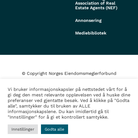
Association of Real
Estate Agents (NEF)
Annonsering
Mediebibliotek
© Copyright Norges Eiendomsmeglerforbund
Vi bruker informasjonskapsler på nettstedet vårt for å
Personvern og cookies
gi deg den mest relevante opplevelsen ved å huske dine
preferanser ved gjentatte besøk. Ved å klikke på "Godta
alle", samtykker du til bruken av ALLE
Administrer samtykke
informasjonskapslene. Du kan imidlertid gå til
"Innstillinger" for å gi et kontrollert samtykke.
Design/Utvikling av
Fortress
Innstillinger
Godta alle