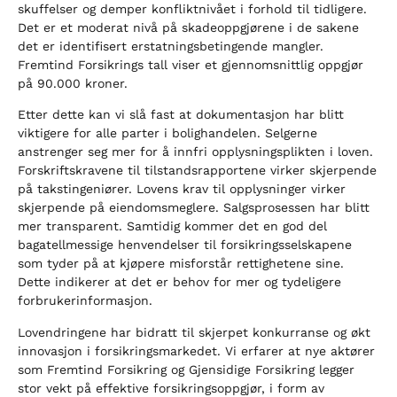
skuffelser og demper konfliktnivået i forhold til tidligere.
Det er et moderat nivå på skadeoppgjørene i de sakene
det er identifisert erstatningsbetingende mangler.
Fremtind Forsikrings tall viser et gjennomsnittlig oppgjør
på 90.000 kroner.
Etter dette kan vi slå fast at dokumentasjon har blitt
viktigere for alle parter i bolighandelen. Selgerne
anstrenger seg mer for å innfri opplysningsplikten i loven.
Forskriftskravene til tilstandsrapportene virker skjerpende
på takstingeniører. Lovens krav til opplysninger virker
skjerpende på eiendomsmeglere. Salgsprosessen har blitt
mer transparent. Samtidig kommer det en god del
bagatellmessige henvendelser til forsikringsselskapene
som tyder på at kjøpere misforstår rettighetene sine.
Dette indikerer at det er behov for mer og tydeligere
forbrukerinformasjon.
Lovendringene har bidratt til skjerpet konkurranse og økt
innovasjon i forsikringsmarkedet. Vi erfarer at nye aktører
som Fremtind Forsikring og Gjensidige Forsikring legger
stor vekt på effektive forsikringsoppgjør, i form av