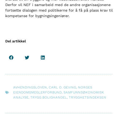
Derfor vil NEF i samarbeid med de andre organisasjonene
fortsette dialogen med politikerne for å få på plass krav til
kompetanse for bygningsingeniører.
Del artikkel
AVHENDINGSLOVEN
,
CARL O. GEVING
,
NORGES
EIENDOMSMEGLERFORBUND
,
SAMFUNNSØKONOMISK
ANALYSE
,
TRYGG BOLIGHANDEL
,
TRYGGHETSINDEKSEN