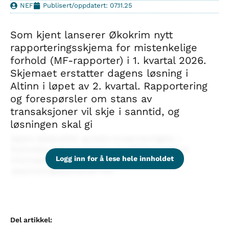
NEF
Publisert/oppdatert: 07.11.25
Som kjent lanserer Økokrim nytt
rapporteringsskjema for mistenkelige
forhold (MF-rapporter) i 1. kvartal 2026.
Skjemaet erstatter dagens løsning i
Altinn i løpet av 2. kvartal. Rapportering
og forespørsler om stans av
transaksjoner vil skje i sanntid, og
løsningen skal gi
høyere datakvalitet og bedre brukervennlighet. I
forbindelse med lanseringen, har Økokrim laget et
Logg inn for å lese hele innholdet
informasjonsskriv. Les det her: Infoskriv-Nytt
rapporteringsskjemaLast ned
Del artikkel: