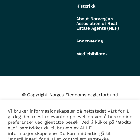
Historikk
About Norwegian
Association of Real
Estate Agents (NEF)
Annonsering
Mediebibliotek
© Copyright Norges Eiendomsmeglerforbund
Vi bruker informasjonskapsler på nettstedet vårt for å
Personvern og cookies
gi deg den mest relevante opplevelsen ved å huske dine
preferanser ved gjentatte besøk. Ved å klikke på "Godta
alle", samtykker du til bruken av ALLE
Administrer samtykke
informasjonskapslene. Du kan imidlertid gå til
"Innstillinger" for å gi et kontrollert samtykke.