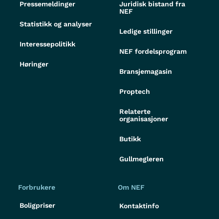
Pressemeldinger
Juridisk bistand fra
NEF
Statistikk og analyser
Ledige stillinger
Interessepolitikk
NEF fordelsprogram
Høringer
Bransjemagasin
Proptech
Relaterte
organisasjoner
Butikk
Gullmegleren
Forbrukere
Om NEF
Boligpriser
Kontaktinfo