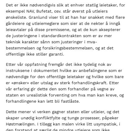
Det er ikke nødvendigvis slik at enhver statlig leietaker, for
eksempel NAV, Bufetat, osv. står øverst på utleiers
ønskeliste. Granlund viser til at han har snakket med flere
gårdeiere og utleiemeglere som sier at de nekter å inngå
leieavtaler på disse premissene, og at de kun aksepterer
de justeringene i standardkontrakten som er av mer
teknisk karakter sånn som justeringer i mva-
bestemmelsen og forsikringsbestemmelsen, og at det
offentlige ikke stiller garanti.
Etter vår oppfatning fremgår det ikke tydelig nok av
instruksene i dokumentet hvilke av anbefalingene som er
nødvendige for den offentlige leietaker og hvilke som bare
er «ønsker» eller utslag av sterk forhandlingskraft. Etter
vår erfaring gir dette den som forhandler på vegne av
staten en urealistisk forventing om hva man kan kreve, og
forhandlingene kan lett bli fastlåste.
Dette mener vi verken gagner staten eller utleier, og det
skaper unødig konfliktfylte og tunge prosesser, påpeker
Høstmælingen. I tillegg kan malen virke litt usympatisk, i
den forstand at særlig de mindre utleiere som ikke