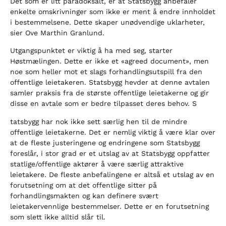
Det som er litt paradoksalt, er at Statsbygg anbefaler
enkelte omskrivninger som ikke er ment å endre innholdet
i bestemmelsene. Dette skaper unødvendige uklarheter,
sier Ove Marthin Granlund.
Utgangspunktet er viktig å ha med seg, starter
Høstmælingen. Dette er ikke et «agreed document», men
noe som heller mot et slags forhandlingsutspill fra den
offentlige leietakeren. Statsbygg hevder at denne avtalen
samler praksis fra de største offentlige leietakerne og gir
disse en avtale som er bedre tilpasset deres behov. S
tatsbygg har nok ikke sett særlig hen til de mindre
offentlige leietakerne. Det er nemlig viktig å være klar over
at de fleste justeringene og endringene som Statsbygg
foreslår, i stor grad er et utslag av at Statsbygg oppfatter
statlige/offentlige aktører å være særlig attraktive
leietakere. De fleste anbefalingene er altså et utslag av en
forutsetning om at det offentlige sitter på
forhandlingsmakten og kan definere svært
leietakervennlige bestemmelser. Dette er en forutsetning
som slett ikke alltid slår til.