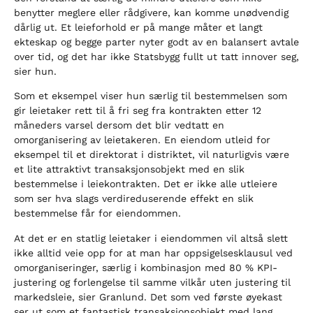
benytter meglere eller rådgivere, kan komme unødvendig
dårlig ut. Et leieforhold er på mange måter et langt
ekteskap og begge parter nyter godt av en balansert avtale
over tid, og det har ikke Statsbygg fullt ut tatt innover seg,
sier hun.
Som et eksempel viser hun særlig til bestemmelsen som
gir leietaker rett til å fri seg fra kontrakten etter 12
måneders varsel dersom det blir vedtatt en
omorganisering av leietakeren. En eiendom utleid for
eksempel til et direktorat i distriktet, vil naturligvis være
et lite attraktivt transaksjonsobjekt med en slik
bestemmelse i leiekontrakten. Det er ikke alle utleiere
som ser hva slags verdireduserende effekt en slik
bestemmelse får for eiendommen.
At det er en statlig leietaker i eiendommen vil altså slett
ikke alltid veie opp for at man har oppsigelsesklausul ved
omorganiseringer, særlig i kombinasjon med 80 % KPI-
justering og forlengelse til samme vilkår uten justering til
markedsleie, sier Granlund. Det som ved første øyekast
ser ut som et fantastisk transaksjonsobjekt med lang