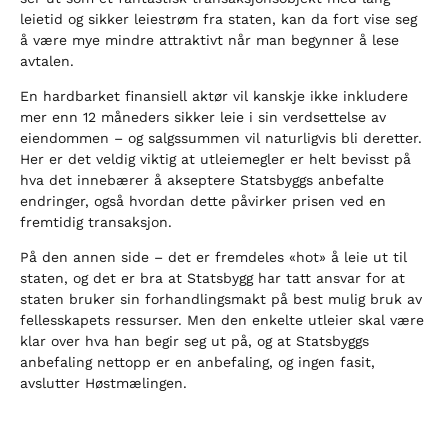
leietid og sikker leiestrøm fra staten, kan da fort vise seg
å være mye mindre attraktivt når man begynner å lese
avtalen.
En hardbarket finansiell aktør vil kanskje ikke inkludere
mer enn 12 måneders sikker leie i sin verdsettelse av
eiendommen – og salgssummen vil naturligvis bli deretter.
Her er det veldig viktig at utleiemegler er helt bevisst på
hva det innebærer å akseptere Statsbyggs anbefalte
endringer, også hvordan dette påvirker prisen ved en
fremtidig transaksjon.
På den annen side – det er fremdeles «hot» å leie ut til
staten, og det er bra at Statsbygg har tatt ansvar for at
staten bruker sin forhandlingsmakt på best mulig bruk av
fellesskapets ressurser. Men den enkelte utleier skal være
klar over hva han begir seg ut på, og at Statsbyggs
anbefaling nettopp er en anbefaling, og ingen fasit,
avslutter Høstmælingen.