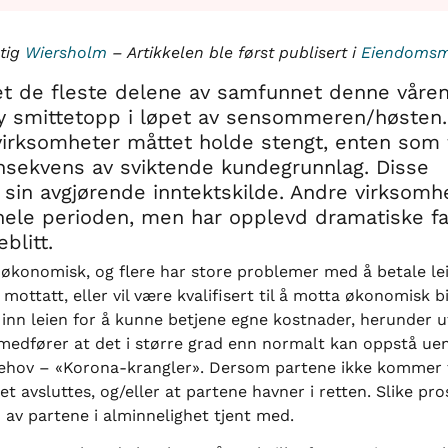
ktig
Wiersholm
– Artikkelen ble først publisert i
Eiendomsme
et de fleste delene av samfunnet denne våre
y smittetopp i løpet av sensommeren/høsten
virksomheter måttet holde stengt, enten som 
nsekvens av sviktende kundegrunnlag. Disse
sin avgjørende inntektskilde. Andre virksomh
hele perioden, men har opplevd dramatiske fal
blitt.
r økonomisk, og flere har store problemer med å betale lei
r mottatt, eller vil være kvalifisert til å motta økonomisk 
 inn leien for å kunne betjene egne kostnader, herunder utg
medfører at det i større grad enn normalt kan oppstå ue
 behov – «Korona-krangler». Dersom partene ikke kommer ti
 avsluttes, og/eller at partene havner i retten. Slike pr
 av partene i alminnelighet tjent med.