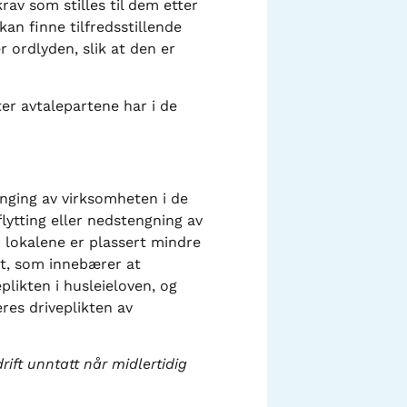
rav som stilles til dem etter
kan finne tilfredsstillende
r ordlyden, slik at den er
ter avtalepartene har i de
enging av virksomheten i de
flytting eller nedstengning av
 lokalene er plassert mindre
kt, som innebærer at
plikten i husleieloven, og
eres driveplikten av
rift unntatt når midlertidig