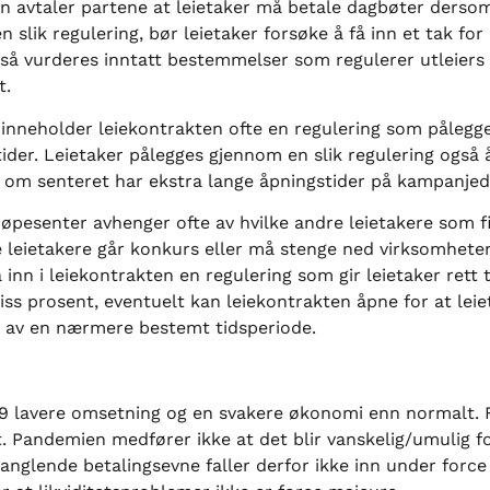
den avtaler partene at leietaker må betale dagbøter derso
n slik regulering, bør leietaker forsøke å få inn et tak fo
så vurderes inntatt bestemmelser som regulerer utleiers a
t.
r, inneholder leiekontrakten ofte en regulering som pålegge
tider. Leietaker pålegges gjennom en slik regulering også
r om senteret har ekstra lange åpningstider på kampanjed
kjøpesenter avhenger ofte av hvilke andre leietakere som fi
 leietakere går konkurs eller må stenge ned virksomheten
 inn i leiekontrakten en regulering som gir leietaker rett 
iss prosent, eventuelt kan leiekontrakten åpne for at lei
pet av en nærmere bestemt tidsperiode.
9 lavere omsetning og en svakere økonomi enn normalt. F
t. Pandemien medfører ikke at det blir vanskelig/umulig f
manglende betalingsevne faller derfor ikke inn under force