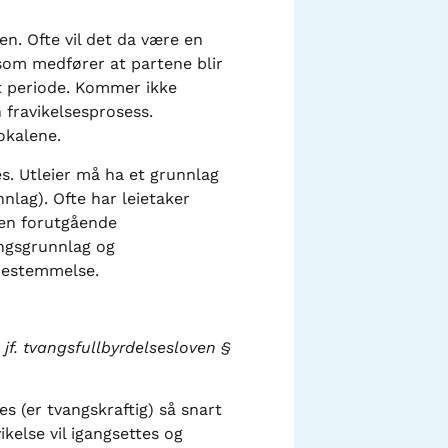
en. Ofte vil det da være en
 som medfører at partene blir
mt periode. Kommer ikke
n fravikelsesprosess.
okalene.
s. Utleier må ha et grunnlag
nlag). Ofte har leietaker
ten forutgående
vangsgrunnlag og
 bestemmelse.
, jf. tvangsfullbyrdelsesloven §
 (er tvangskraftig) så snart
ikelse vil igangsettes og