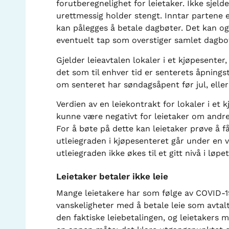
forutberegnelighet for leietaker. Ikke sjel
urettmessig holder stengt. Inntar partene e
kan pålegges å betale dagbøter. Det kan og
eventuelt tap som overstiger samlet dagbo
Gjelder leieavtalen lokaler i et kjøpesente
det som til enhver tid er senterets åpnings
om senteret har søndagsåpent før jul, elle
Verdien av en leiekontrakt for lokaler i et 
kunne være negativt for leietaker om andre
For å bøte på dette kan leietaker prøve å få
utleiegraden i kjøpesenteret går under en v
utleiegraden ikke økes til et gitt nivå i lø
Leietaker betaler ikke leie
Mange leietakere har som følge av COVID-1
vanskeligheter med å betale leie som avtal
den faktiske leiebetalingen, og leietakers 