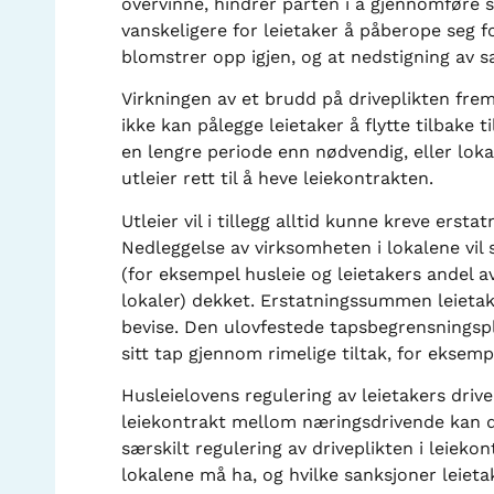
overvinne, hindrer parten i å gjennomføre s
vanskeligere for leietaker å påberope seg f
blomstrer opp igjen, og at nedstigning av
Virkningen av et brudd på driveplikten frem
ikke kan pålegge leietaker å flytte tilbake 
en lengre periode enn nødvendig, eller loka
utleier rett til å heve leiekontrakten.
Utleier vil i tillegg alltid kunne kreve ers
Nedleggelse av virksomheten i lokalene vil s
(for eksempel husleie og leietakers andel a
lokaler) dekket. Erstatningssummen leietak
bevise. Den ulovfestede tapsbegrensningspl
sitt tap gjennom rimelige tiltak, for eksemp
Husleielovens regulering av leietakers drive
leiekontrakt mellom næringsdrivende kan det
særskilt regulering av driveplikten i leieko
lokalene må ha, og hvilke sanksjoner leiet