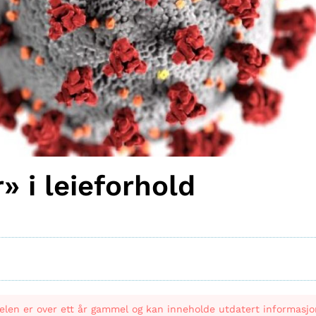
 i leieforhold
elen er over ett år gammel og kan inneholde utdatert informasjo