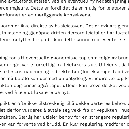
ine avtaleforpliktelser. Ved en eventuell ny nedstengning
orce majeure. Dette er fordi det da er mulig for leietaker
 samfunnet er en nærliggende konsekvens.
kommer ikke direkte av husleieloven. Det er avklart gjenn
til lokalene og gjenåpne driften dersom leietaker har flytte
lene fraflyttes for godt, kan dette kunne representere et 
tatning for sitt eventuelle økonomiske tap som følge av brud
om regel være forsettlig fra leietakers side. Utleier vil d
v felleskostnadene) og indirekte tap (for eksempel tap i 
er må betale kan dermed bli betydelig. Et indirekte tap k
ikten begrenser også tapet utleier kan kreve dekket ved a
el ved å leie ut lokalene på nytt.
plikt er ofte ikke tilstrekkelig til å dekke partenes behov.
 derfor vurderes å avtale seg vekk fra driveplikten i husl
ntrakten. Særlig har utleier behov for en strengere reguler
aker kan forvente ved brudd. En klar regulering medfører 