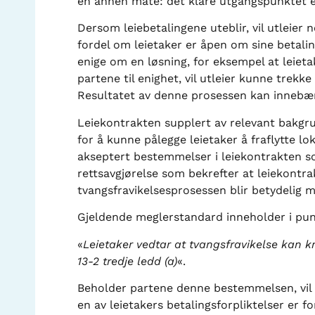
en annen måte: det klare utgangspunktet er
Dersom leiebetalingene uteblir, vil utleier 
fordel om leietaker er åpen om sine betali
enige om en løsning, for eksempel at leieta
partene til enighet, vil utleier kunne trekk
Resultatet av denne prosessen kan innebære
Leiekontrakten supplert av relevant bakgru
for å kunne pålegge leietaker å fraflytte lo
akseptert bestemmelser i leiekontrakten som
rettsavgjørelse som bekrefter at leiekontrak
tvangsfravikelsesprosessen blir betydelig 
Gjeldende meglerstandard inneholder i pun
«
Leietaker vedtar at tvangsfravikelse kan kre
13-2 tredje ledd (a)
«.
Beholder partene denne bestemmelsen, vil l
en av leietakers betalingsforpliktelser er f