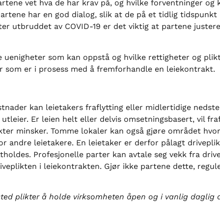
partene vet hva de har krav på, og hvilke forventninger og k
rtene har en god dialog, slik at de på et tidlig tidspunkt 
ter utbruddet av COVID-19 er det viktig at partene justere
e uenigheter som kan oppstå og hvilke rettigheter og plik
rter som er i prosess med å fremforhandle en leiekontrakt.
stnader kan leietakers fraflytting eller midlertidige nedst
tleier. Er leien helt eller delvis omsetningsbasert, vil fra
ekter minsker. Tomme lokaler kan også gjøre området hvor
r andre leietakere. En leietaker er derfor pålagt drivepli
holdes. Profesjonelle parter kan avtale seg vekk fra drive
iveplikten i leiekontrakten. Gjør ikke partene dette, regul
ssted plikter å holde virksomheten åpen og i vanlig daglig d