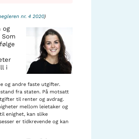
gleren nr. 4 2020
)
n og
. Som
følge
eter
l i
e og andre faste utgifter.
bistand fra staten. På motsatt
ifter til renter og avdrag.
nigheter mellom leietaker og
l enighet, kan slike
osesser er tidkrevende og kan