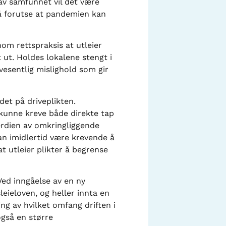
 av samfunnet vil det være
 å forutse at pandemien kan
om rettspraksis at utleier
t ut. Holdes lokalene stengt i
vesentlig mislighold som gir
det på driveplikten.
a kunne kreve både direkte tap
verdien av omkringliggende
an imidlertid være krevende å
t utleier plikter å begrense
 Ved inngåelse av en ny
eieloven, og heller innta en
ing av hvilket omfang driften i
også en større