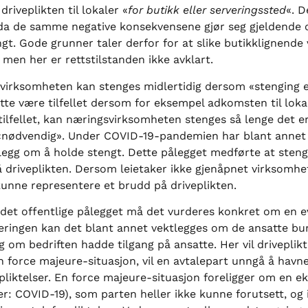
iveplikten til lokaler «
for butikk eller serveringssted
«. D
t da de samme negative konsekvensene gjør seg gjeldende
ngt. Gode grunner taler derfor for at slike butikklignend
 men her er rettstilstanden ikke avklart.
svirksomheten kan stenges midlertidig dersom «stenging er
dette være tilfellet dersom for eksempel adkomsten til lok
tilfellet, kan næringsvirksomheten stenges så lenge det e
r «nødvendig». Under COVID-19-pandemien har blant annet
pålegg om å holde stengt. Dette pålegget medførte at sten
 driveplikten. Dersom leietaker ikke gjenåpnet virksomhet
 kunne representere et brudd på driveplikten.
det offentlige pålegget må det vurderes konkret om en e
deringen kan det blant annet vektlegges om de ansatte b
og om bedriften hadde tilgang på ansatte. Her vil drivepli
 force majeure-situasjon, vil en avtalepart unngå å havne
liktelser. En force majeure-situasjon foreligger om en e
r: COVID-19), som parten heller ikke kunne forutsett, og