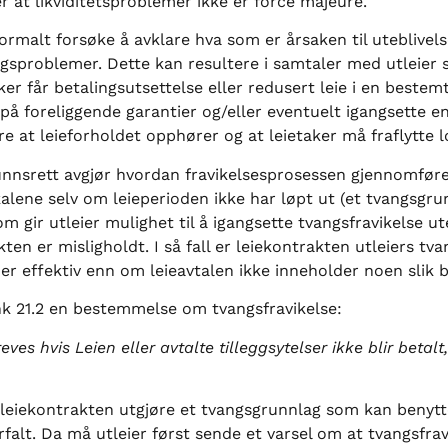
 at likviditetsproblemer ikke er force majeure.
normalt forsøke å avklare hva som er årsaken til uteblivels
ngsproblemer. Dette kan resultere i samtaler med utleier
ker får betalingsutsettelse eller redusert leie i en beste
e på foreliggende garantier og/eller eventuelt igangsette e
 at leieforholdet opphører og at leietaker må fraflytte l
nnsrett avgjør hvordan fravikelsesprosessen gjennomføre
kalene selv om leieperioden ikke har løpt ut (et tvangsgrun
 gir utleier mulighet til å igangsette tvangsfravikelse u
ten er misligholdt. I så fall er leiekontrakten utleiers t
mer effektiv enn om leieavtalen ikke inneholder noen slik
k 21.2 en bestemmelse om tvangsfravikelse:
ves hvis Leien eller avtalte tilleggsytelser ikke blir betalt
eiekontrakten utgjøre et tvangsgrunnlag som kan benyttes
orfalt. Da må utleier først sende et varsel om at tvangsfrav