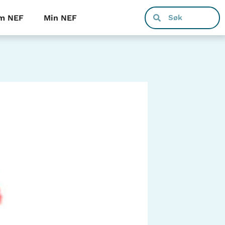
m NEF
Min NEF