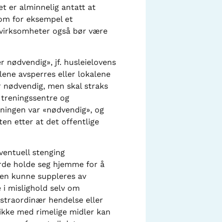
et er alminnelig antatt at
 om for eksempel et
e virksomheter også bør være
 nødvendig», jf. husleielovens
alene avsperres eller lokalene
r nødvendig, men skal straks
 treningssentre og
gningen var «nødvendig», og
en etter at det offentlige
ventuell stenging
urde holde seg hjemme for å
kten kunne suppleres av
 i mislighold selv om
kstraordinær hendelse eller
 ikke med rimelige midler kan