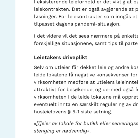
I eksisterende leieforhold er det viktig at 
leiekontrakten. Det er også avgjørende at pa
løsninger. For leiekontrakter som inngås et
tilpasset dagens pandemi-situasjon.
I det videre vil det sees nærmere på enkelt
forskjellige situasjonene, samt tips til pa
Leietakers driveplikt
Selv om utleier får dekket leie og andre ko
leide lokalene få negative konsekvenser for u
virksomheten medføre at utleiers leieinnt
attraktivt for besøkende, og dermed også fo
virksomheten i de leide lokalene må opprett
eventuelt innta en særskilt regulering av dr
husleielovens § 5-1 siste setning.
«[l]eier av lokale for butikk eller servering
stenging er nødvendig».