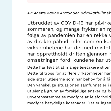
Av: Anette Karine Arctander, advokatfullme
Utbruddet av COVID-19 har påvirk
sommeren, og mange frykter en n
følge av pandemien har en rekke 
av direkte påbud, eller som en ko
virksomhetene har dermed mistet 
har opprettholdt driften gjennom 
omsetningen fordi kundene har ute
Dette har ført til at mange leietakere slite
Dette til tross for at flere virksomheter ha
side sitter utleierne som har behov for å få
Den vanskelige situasjonen samfunnet er i 
utleier på grunn av forskjellige ønsker og
uoverensstemmelse medføre at leieforholdet
medføre betydelige kostnader. Det er ingen