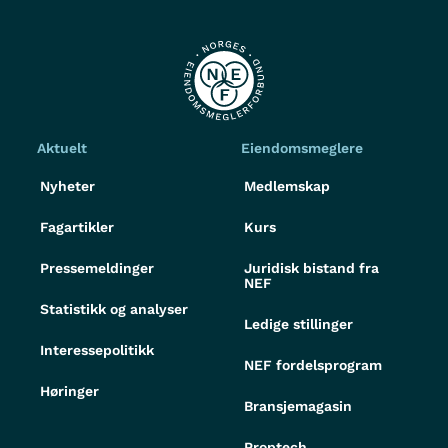
Aktuelt
Eiendomsmeglere
Nyheter
Medlemskap
Fagartikler
Kurs
Pressemeldinger
Juridisk bistand fra
NEF
Statistikk og analyser
Ledige stillinger
Interessepolitikk
NEF fordelsprogram
Høringer
Bransjemagasin
Proptech