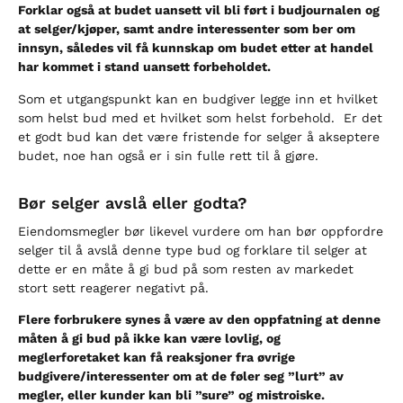
Forklar også at budet uansett vil bli ført i budjournalen og
at selger/kjøper, samt andre interessenter som ber om
innsyn, således vil få kunnskap om budet etter at handel
har kommet i stand uansett forbeholdet.
Som et utgangspunkt kan en budgiver legge inn et hvilket
som helst bud med et hvilket som helst forbehold. Er det
et godt bud kan det være fristende for selger å akseptere
budet, noe han også er i sin fulle rett til å gjøre.
Bør selger avslå eller godta?
Eiendomsmegler bør likevel vurdere om han bør oppfordre
selger til å avslå denne type bud og forklare til selger at
dette er en måte å gi bud på som resten av markedet
stort sett reagerer negativt på.
Flere forbrukere synes å være av den oppfatning at denne
måten å gi bud på ikke kan være lovlig, og
meglerforetaket kan få reaksjoner fra øvrige
budgivere/interessenter om at de føler seg ”lurt” av
megler, eller kunder kan bli ”sure” og mistroiske.