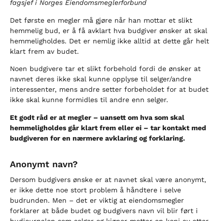
fagsjef i Norges Eiendomsmeglerforbund
Det første en megler må gjøre når han mottar et slikt
hemmelig bud, er å få avklart hva budgiver ønsker at skal
hemmeligholdes. Det er nemlig ikke alltid at dette går helt
klart frem av budet.
Noen budgivere tar et slikt forbehold fordi de ønsker at
navnet deres ikke skal kunne opplyse til selger/andre
interessenter, mens andre setter forbeholdet for at budet
ikke skal kunne formidles til andre enn selger.
Et godt råd er at megler – uansett om hva som skal
hemmeligholdes går klart frem eller ei – tar kontakt med
budgiveren for en nærmere avklaring og forklaring.
Anonymt navn?
Dersom budgivers ønske er at navnet skal være anonymt,
er ikke dette noe stort problem å håndtere i selve
budrunden. Men – det er viktig at eiendomsmegler
forklarer at både budet og budgivers navn vil blir ført i
budjournalen som selger og kjøper mottar en kopi av etter