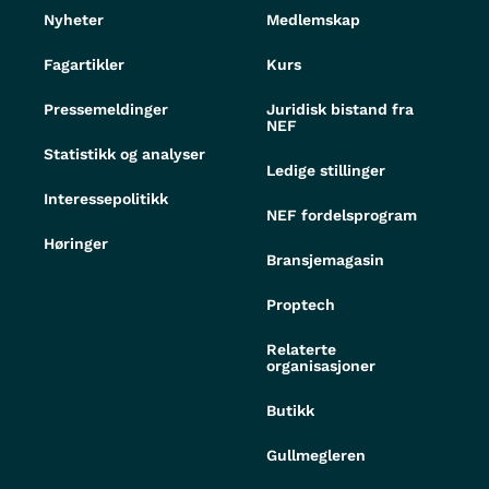
Nyheter
Medlemskap
Fagartikler
Kurs
Pressemeldinger
Juridisk bistand fra
NEF
Statistikk og analyser
Ledige stillinger
Interessepolitikk
NEF fordelsprogram
Høringer
Bransjemagasin
Proptech
Relaterte
organisasjoner
Butikk
Gullmegleren