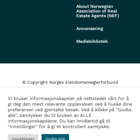
About Norwegian
Association of Real
Estate Agents (NEF)
Annonsering
Mediebibliotek
© Copyright Norges Eiendomsmeglerforbund
Vi bruker informasjonskapsler på nettstedet vårt for å
Personvern og cookies
gi deg den mest relevante opplevelsen ved å huske dine
preferanser ved gjentatte besøk. Ved å klikke på "Godta
alle", samtykker du til bruken av ALLE
Administrer samtykke
informasjonskapslene. Du kan imidlertid gå til
"Innstillinger" for å gi et kontrollert samtykke.
Design/Utvikling av
Fortress
Innstillinger
Godta alle