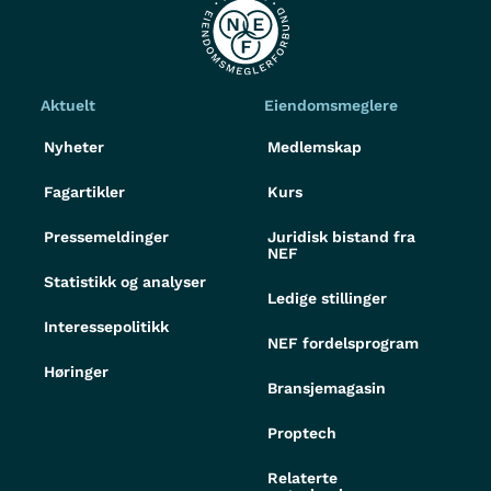
Aktuelt
Eiendomsmeglere
Nyheter
Medlemskap
Fagartikler
Kurs
Pressemeldinger
Juridisk bistand fra
NEF
Statistikk og analyser
Ledige stillinger
Interessepolitikk
NEF fordelsprogram
Høringer
Bransjemagasin
Proptech
Relaterte