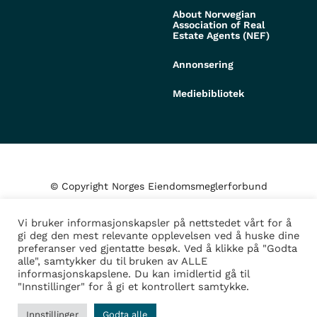
About Norwegian
Association of Real
Estate Agents (NEF)
Annonsering
Mediebibliotek
© Copyright Norges Eiendomsmeglerforbund
Vi bruker informasjonskapsler på nettstedet vårt for å
Personvern og cookies
gi deg den mest relevante opplevelsen ved å huske dine
preferanser ved gjentatte besøk. Ved å klikke på "Godta
alle", samtykker du til bruken av ALLE
Administrer samtykke
informasjonskapslene. Du kan imidlertid gå til
"Innstillinger" for å gi et kontrollert samtykke.
Design/Utvikling av
Fortress
Innstillinger
Godta alle