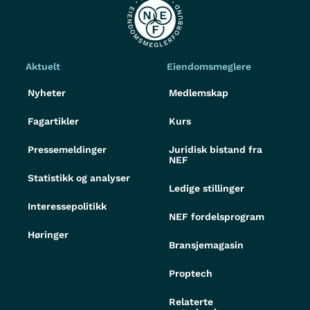
Aktuelt
Eiendomsmeglere
Nyheter
Medlemskap
Fagartikler
Kurs
Pressemeldinger
Juridisk bistand fra
NEF
Statistikk og analyser
Ledige stillinger
Interessepolitikk
NEF fordelsprogram
Høringer
Bransjemagasin
Proptech
Relaterte