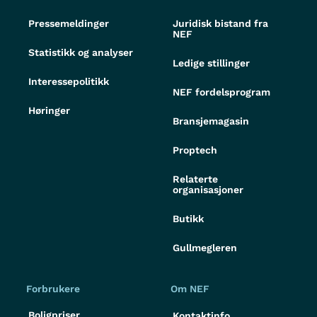
Pressemeldinger
Juridisk bistand fra
NEF
Statistikk og analyser
Ledige stillinger
Interessepolitikk
NEF fordelsprogram
Høringer
Bransjemagasin
Proptech
Relaterte
organisasjoner
Butikk
Gullmegleren
Forbrukere
Om NEF
Boligpriser
Kontaktinfo