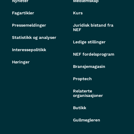
Nyheter
Medlemskap
Fagartikler
Kurs
Pressemeldinger
Juridisk bistand fra
NEF
Statistikk og analyser
Ledige stillinger
Interessepolitikk
NEF fordelsprogram
Høringer
Bransjemagasin
Proptech
Relaterte
organisasjoner
Butikk
Gullmegleren