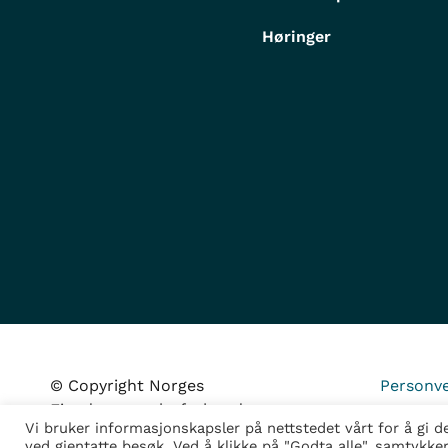
Høringer
© Copyright Norges
Personve
Eiendomsmeglerforbund
Vi bruker informasjonskapsler på nettstedet vårt for å gi 
ved gjentatte besøk. Ved å klikke på "Godta alle", samtykke