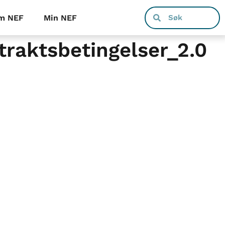
m NEF
Min NEF
raktsbetingelser_2.0