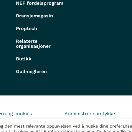
NEF fordelsprogram
Bransjemagasin
Proptech
Relaterte
organisasjoner
Butikk
Gullmegleren
rn og cookies
Administrer samtykke
deg den mest relevante opplevelsen ved å huske dine preferanse
r du til bruken av ALLE informasjonskapslene. Du kan imidlerti