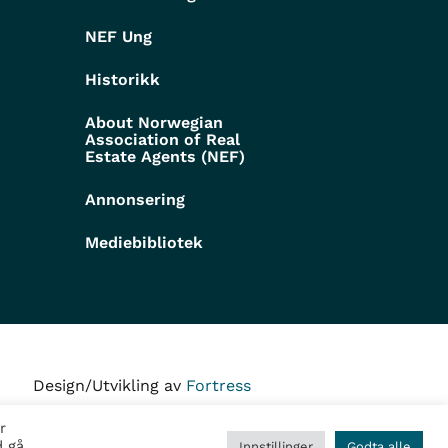
NEF Ung
Historikk
About Norwegian
Association of Real
Estate Agents (NEF)
Annonsering
Mediebibliotek
Design/Utvikling av
Fortress
r
d gå
Innstillinger
Godta alle