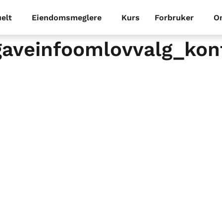
elt
Eiendomsmeglere
Kurs
Forbruker
O
aveinfoomlovvalg_kont