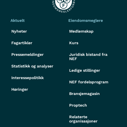
Aktuelt
Eiendomsmeglere
Nyheter
Medlemskap
Fagartikler
Kurs
Pressemeldinger
Juridisk bistand fra
NEF
Statistikk og analyser
Ledige stillinger
Interessepolitikk
NEF fordelsprogram
Høringer
Bransjemagasin
Proptech
Relaterte
organisasjoner