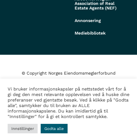
Association of Real
Estate Agents (NEF)
Annonsering
Mediebibliotek
© Copyright Norges Eiendomsmeglerforbund
Vi bruker informasjonskapsler på nettstedet vårt for å
Personvern og cookies
gi deg den mest relevante opplevelsen ved å huske dine
preferanser ved gjentatte besøk. Ved å klikke på "Godta
alle", samtykker du til bruken av ALLE
Administrer samtykke
informasjonskapslene. Du kan imidlertid gå til
"Innstillinger" for å gi et kontrollert samtykke.
Design/Utvikling av
Fortress
Innstillinger
Godta alle