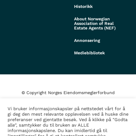
Historikk
About Norwegian
Association of Real
Estate Agents (NEF)
Annonsering
Mediebibliotek
© Copyright Norges Eiendomsmeglerforbund
Vi bruker informasjonskapsler på nettstedet vårt for å
Personvern og cookies
gi deg den mest relevante opplevelsen ved å huske dine
preferanser ved gjentatte besøk. Ved å klikke på "Godta
alle", samtykker du til bruken av ALLE
Administrer samtykke
informasjonskapslene. Du kan imidlertid gå til