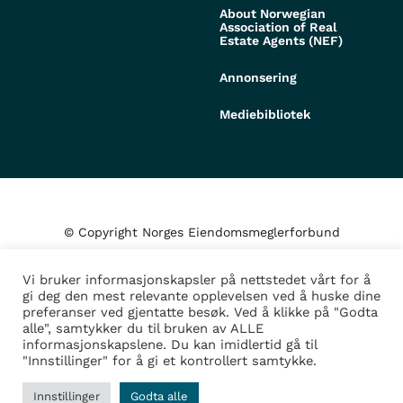
About Norwegian
Association of Real
Estate Agents (NEF)
Annonsering
Mediebibliotek
© Copyright Norges Eiendomsmeglerforbund
Vi bruker informasjonskapsler på nettstedet vårt for å
Personvern og cookies
gi deg den mest relevante opplevelsen ved å huske dine
preferanser ved gjentatte besøk. Ved å klikke på "Godta
alle", samtykker du til bruken av ALLE
Administrer samtykke
informasjonskapslene. Du kan imidlertid gå til
"Innstillinger" for å gi et kontrollert samtykke.
Design/Utvikling av
Fortress
Innstillinger
Godta alle