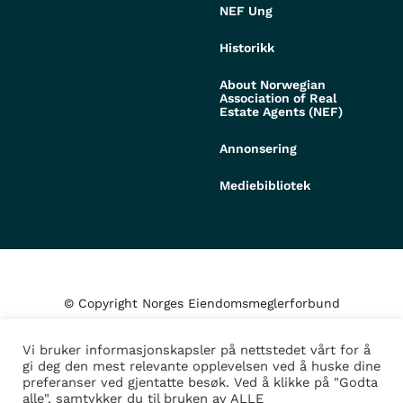
NEF Ung
Historikk
About Norwegian
Association of Real
Estate Agents (NEF)
Annonsering
Mediebibliotek
© Copyright Norges Eiendomsmeglerforbund
Vi bruker informasjonskapsler på nettstedet vårt for å
Personvern og cookies
gi deg den mest relevante opplevelsen ved å huske dine
preferanser ved gjentatte besøk. Ved å klikke på "Godta
alle", samtykker du til bruken av ALLE
Administrer samtykke