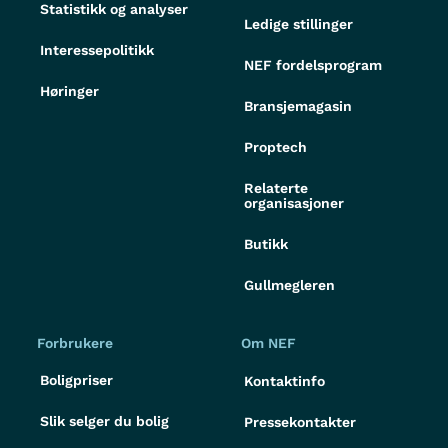
Statistikk og analyser
Ledige stillinger
Interessepolitikk
NEF fordelsprogram
Høringer
Bransjemagasin
Proptech
Relaterte
organisasjoner
Butikk
Gullmegleren
Forbrukere
Om NEF
Boligpriser
Kontaktinfo
Slik selger du bolig
Pressekontakter