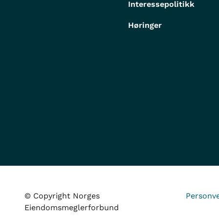
Interessepolitikk
Høringer
© Copyright Norges
Personve
Eiendomsmeglerforbund