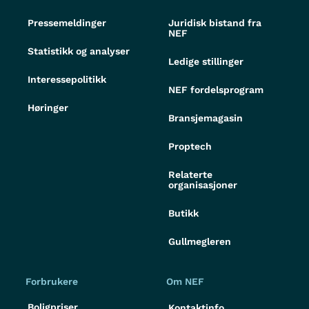
Pressemeldinger
Juridisk bistand fra
NEF
Statistikk og analyser
Ledige stillinger
Interessepolitikk
NEF fordelsprogram
Høringer
Bransjemagasin
Proptech
Relaterte
organisasjoner
Butikk
Gullmegleren
Forbrukere
Om NEF
Boligpriser
Kontaktinfo