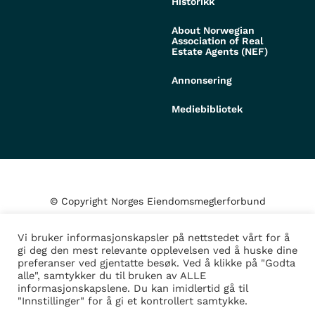
Historikk
About Norwegian
Association of Real
Estate Agents (NEF)
Annonsering
Mediebibliotek
© Copyright Norges Eiendomsmeglerforbund
Vi bruker informasjonskapsler på nettstedet vårt for å
Personvern og cookies
gi deg den mest relevante opplevelsen ved å huske dine
preferanser ved gjentatte besøk. Ved å klikke på "Godta
alle", samtykker du til bruken av ALLE
Administrer samtykke
informasjonskapslene. Du kan imidlertid gå til
"Innstillinger" for å gi et kontrollert samtykke.
Design/Utvikling av
Fortress