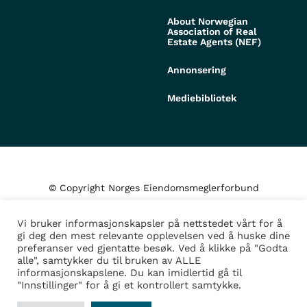
About Norwegian
Association of Real
Estate Agents (NEF)
Annonsering
Mediebibliotek
© Copyright Norges Eiendomsmeglerforbund
Vi bruker informasjonskapsler på nettstedet vårt for å
Personvern og cookies
gi deg den mest relevante opplevelsen ved å huske dine
preferanser ved gjentatte besøk. Ved å klikke på "Godta
alle", samtykker du til bruken av ALLE
Administrer samtykke
informasjonskapslene. Du kan imidlertid gå til
"Innstillinger" for å gi et kontrollert samtykke.
Design/Utvikling av
Fortress