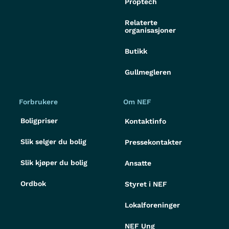
Proptech
Relaterte
organisasjoner
Butikk
Gullmegleren
Forbrukere
Om NEF
Boligpriser
Kontaktinfo
Slik selger du bolig
Pressekontakter
Slik kjøper du bolig
Ansatte
Ordbok
Styret i NEF
Lokalforeninger
NEF Ung