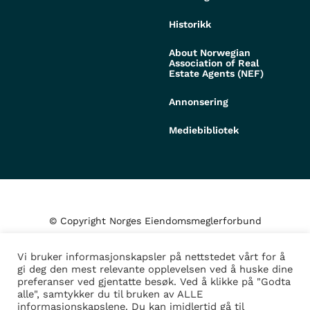
Historikk
About Norwegian
Association of Real
Estate Agents (NEF)
Annonsering
Mediebibliotek
© Copyright Norges Eiendomsmeglerforbund
Vi bruker informasjonskapsler på nettstedet vårt for å
Personvern og cookies
gi deg den mest relevante opplevelsen ved å huske dine
preferanser ved gjentatte besøk. Ved å klikke på "Godta
alle", samtykker du til bruken av ALLE
Administrer samtykke
informasjonskapslene. Du kan imidlertid gå til