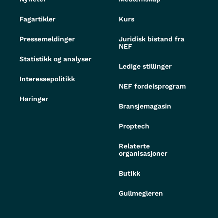
Fagartikler
Kurs
Pressemeldinger
Juridisk bistand fra
NEF
Statistikk og analyser
Ledige stillinger
Interessepolitikk
NEF fordelsprogram
Høringer
Bransjemagasin
Proptech
Relaterte
organisasjoner
Butikk
Gullmegleren