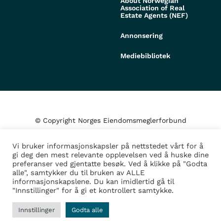
About Norwegian
Association of Real
Estate Agents (NEF)
Annonsering
Mediebibliotek
© Copyright Norges Eiendomsmeglerforbund
Vi bruker informasjonskapsler på nettstedet vårt for å
Personvern og cookies
gi deg den mest relevante opplevelsen ved å huske dine
preferanser ved gjentatte besøk. Ved å klikke på "Godta
alle", samtykker du til bruken av ALLE
Administrer samtykke
informasjonskapslene. Du kan imidlertid gå til
"Innstillinger" for å gi et kontrollert samtykke.
Design/Utvikling av
Fortress
Innstillinger
Godta alle